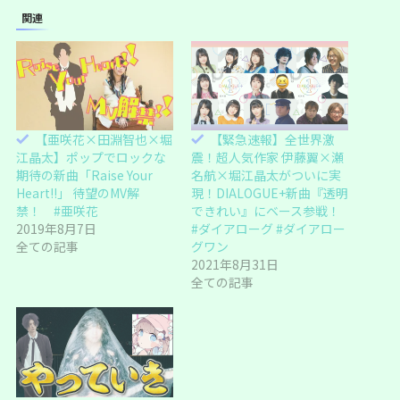
w
k
i
で
関連
t
共
t
有
e
す
r
る
で
に
共
は
有
ク
(
リ
新
ッ
し
ク
い
し
【亜咲花×田淵智也×堀
【緊急速報】全世界激
ウ
て
ィ
く
江晶太】ポップでロックな
震！超人気作家 伊藤翼×瀬
ン
だ
ド
さ
期待の新曲「Raise Your
名航×堀江晶太がついに実
ウ
い
Heart!!」 待望のMV解
現！DIALOGUE+新曲『透明
で
(
開
新
禁！ #亜咲花
できれい』にベース参戦！
き
し
ま
い
2019年8月7日
#ダイアローグ #ダイアロー
す
ウ
全ての記事
グワン
)
ィ
ン
2021年8月31日
ド
ウ
全ての記事
で
開
き
ま
す
)