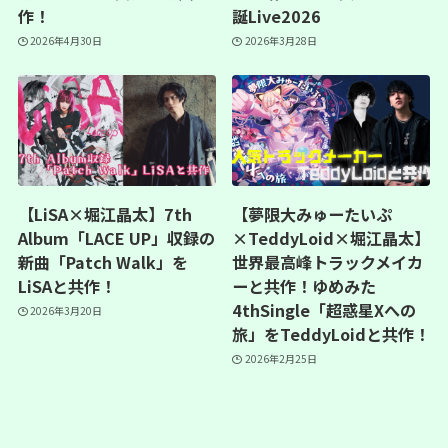
作！
誕Live2026
2026年4月30日
2026年3月28日
【LiSA×堀江晶太】7th
【夢限大みゅーたいぷ
Album「LACE UP」収録の
×TeddyLoid×堀江晶太】
新曲「Patch Walk」を
世界最高峰トラックメイカ
LiSAと共作！
ーと共作！ゆめみた
4thSingle「超惑星Xへの
2026年3月20日
旅」をTeddyLoidと共作！
2026年2月25日