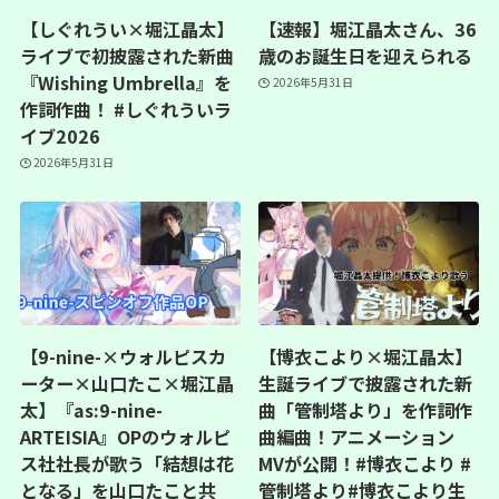
【しぐれうい×堀江晶太】
【速報】堀江晶太さん、36
ライブで初披露された新曲
歳のお誕生日を迎えられる
『Wishing Umbrella』を
2026年5月31日
作詞作曲！ #しぐれういラ
イブ2026
2026年5月31日
【9-nine-×ウォルピスカ
【博衣こより×堀江晶太】
ーター×山口たこ×堀江晶
生誕ライブで披露された新
太】『as:9-nine-
曲「管制塔より」を作詞作
ARTEISIA』OPのウォルピ
曲編曲！アニメーション
ス社社長が歌う「結想は花
MVが公開！#博衣こより #
となる」を山口たこと共
管制塔より#博衣こより生