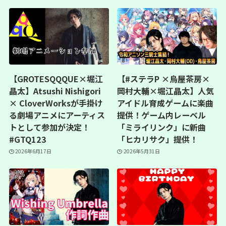
【GROTESQQQUE×堀江
【#ステラP ×烏屋茶房×
晶太】Atsushi Nishigori
岡村大輔×堀江晶太】人気
× CloverWorksが手掛け
アイドル育成ゲームに楽曲
る劇場アニメにアーティス
提供！ゲーム内レーベル
トとして参加が決定！
「ミライリンク」に新曲
#GTQ123
「ヒカリサク」提供！
2026年6月17日
2026年5月31日