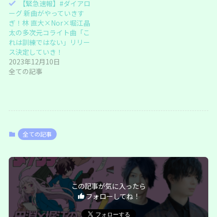
【緊急速報】#ダイアロ
ーグ 新曲がやっていきす
ぎ！林 直大×Nor×堀江晶
太の多次元コライト曲「こ
れは訓練ではない」リリー
ス決定していき！
2023年12月10日
全ての記事
全ての記事
この記事が気に入ったら
フォローしてね！