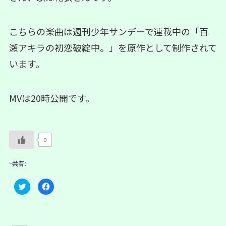
こちらの楽曲は週刊少年サンデーで連載中の「百
瀬アキラの初恋破綻中。」を原作として制作されて
います。
MVは20時公開です。
0
共有:
ク
F
リ
a
ッ
c
ク
e
し
b
て
o
T
o