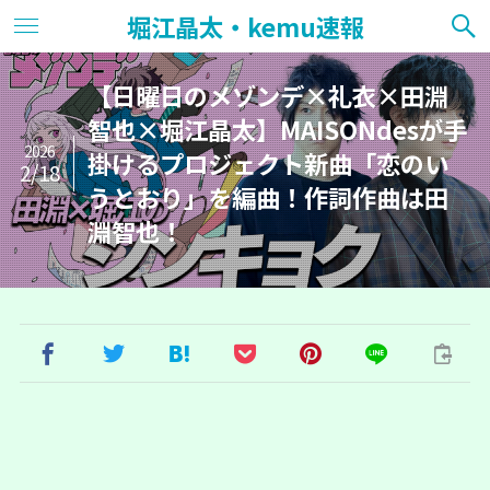
堀江晶太・kemu速報
【日曜日のメゾンデ×礼衣×田淵
智也×堀江晶太】MAISONdesが手
2026
掛けるプロジェクト新曲「恋のい
2/18
うとおり」を編曲！作詞作曲は田
淵智也！