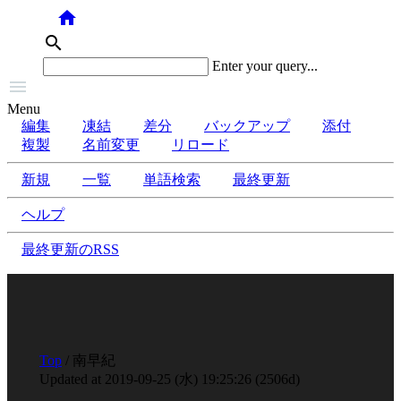
home
search
Enter your query...

Menu
編集
凍結
差分
バックアップ
添付
複製
名前変更
リロード
新規
一覧
単語検索
最終更新
ヘルプ
最終更新のRSS
Top
/ 南早紀
2019-09-25 (水) 19:25:26 (2506d)