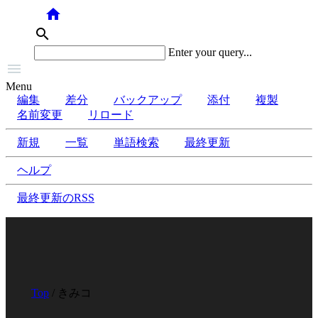
home
search
Enter your query...

Menu
編集
差分
バックアップ
添付
複製
名前変更
リロード
新規
一覧
単語検索
最終更新
ヘルプ
最終更新のRSS
Top
/ きみコ