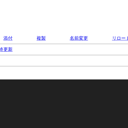
添付
複製
名前変更
リロー
終更新