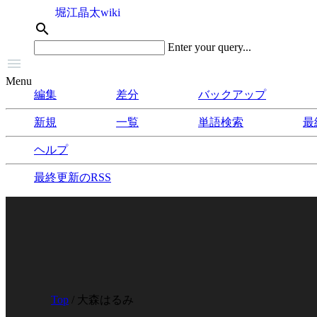
堀江晶太wiki
search
Enter your query...

Menu
編集
差分
バックアップ
新規
一覧
単語検索
最
ヘルプ
最終更新のRSS
Top
/ 大森はるみ