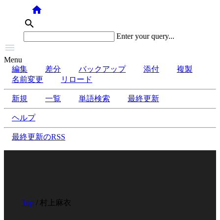
home
search
Enter your query...

Menu
編集
差分
バックアップ
添付
複製
名前変更
リロード
新規
一覧
単語検索
最終更新
ヘルプ
最終更新のRSS
Top
/ 村上麻衣