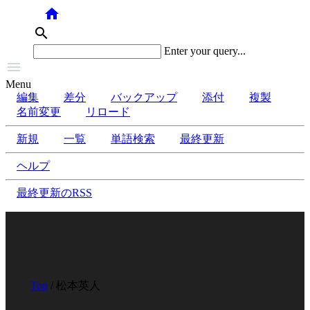
home
search
Enter your query...

Menu
編集
差分
バックアップ
添付
複製
名前変更
リロード
新規
一覧
単語検索
最終更新
ヘルプ
最終更新のRSS
Top
/ 松本英人