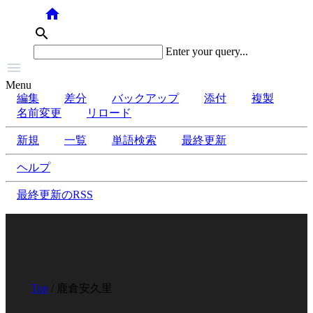
home
search
Enter your query...

Menu
編集
差分
バックアップ
添付
複製
名前変更
リロード
新規
一覧
単語検索
最終更新
ヘルプ
最終更新のRSS
Top
/ 鹿倉安久里