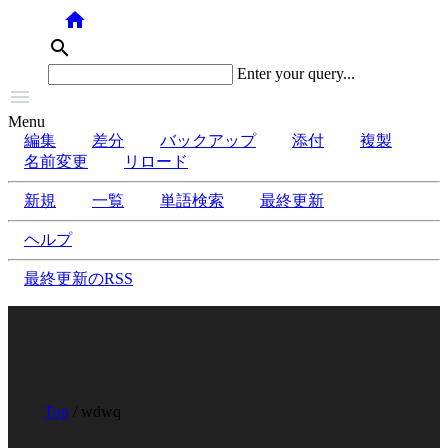
home
search
Enter your query...

Menu
編集
差分
バックアップ
添付
複製
名前変更
リロード
新規
一覧
単語検索
最終更新
ヘルプ
最終更新のRSS
Top
/ wdwq