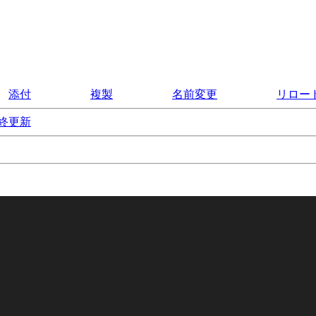
添付
複製
名前変更
リロー
終更新