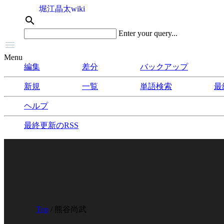
堀江晶太wiki
search
Enter your query...

Menu
編集
差分
バックアップ
新規
一覧
単語検索
最
ヘルプ
最終更新のRSS
Top
/ 熊谷尚武