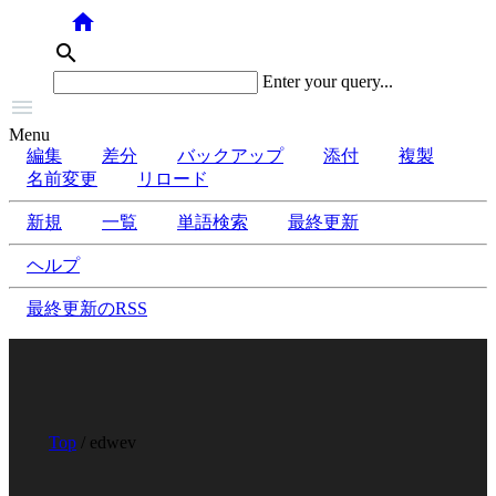
home
search
Enter your query...

Menu
編集
差分
バックアップ
添付
複製
名前変更
リロード
新規
一覧
単語検索
最終更新
ヘルプ
最終更新のRSS
Top
/ edwev