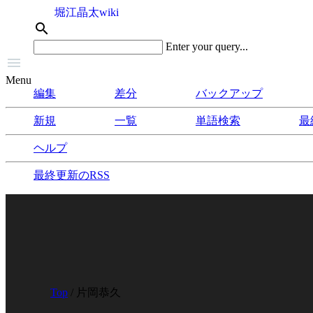
堀江晶太wiki
search
Enter your query...

Menu
編集
差分
バックアップ
新規
一覧
単語検索
最
ヘルプ
最終更新のRSS
Top
/ 片岡恭久