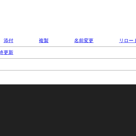
添付
複製
名前変更
リロー
終更新