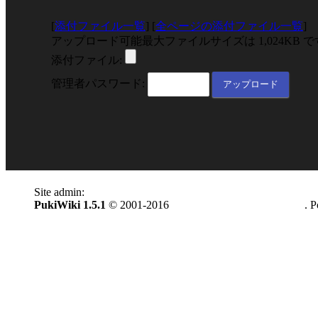
[
添付ファイル一覧
] [
全ページの添付ファイル一覧
]
アップロード可能最大ファイルサイズは 1,024KB 
添付ファイル:
管理者パスワード:
Site admin:
anonymous
PukiWiki 1.5.1
© 2001-2016
PukiWiki Development Team
. 