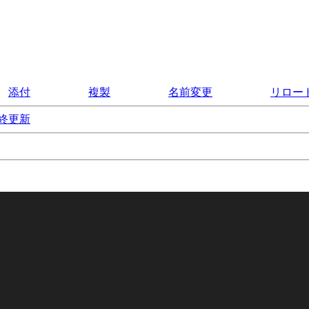
添付
複製
名前変更
リロー
終更新