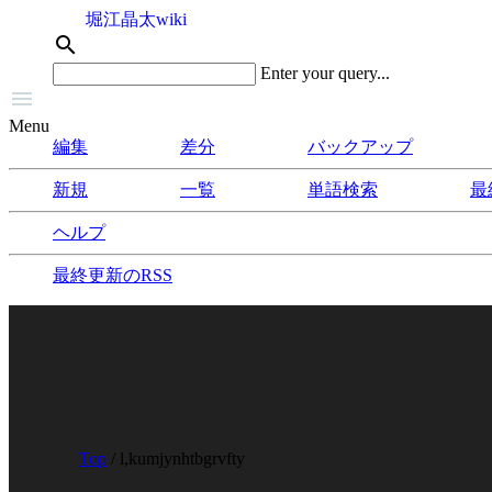
堀江晶太wiki
search
Enter your query...

Menu
編集
差分
バックアップ
新規
一覧
単語検索
最
ヘルプ
最終更新のRSS
Top
/ l,kumjynhtbgrvfty