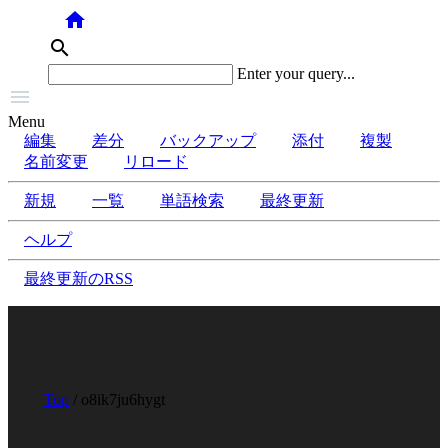
home
search
Enter your query...

Menu
編集
差分
バックアップ
添付
複製
名前変更
リロード
新規
一覧
単語検索
最終更新
ヘルプ
最終更新のRSS
Top
/ o8ik7ju6hygt