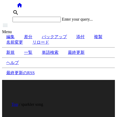
home
search
Enter your query...

Menu
編集
差分
バックアップ
添付
複製
名前変更
リロード
新規
一覧
単語検索
最終更新
ヘルプ
最終更新のRSS
Top
/ sparkler song