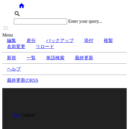
home
search
Enter your query...

Menu
編集
差分
バックアップ
添付
複製
名前変更
リロード
新規
一覧
単語検索
最終更新
ヘルプ
最終更新のRSS
Top
/ tttgthh