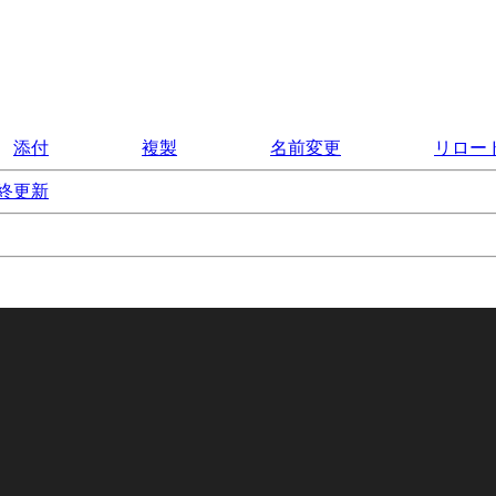
添付
複製
名前変更
リロー
終更新