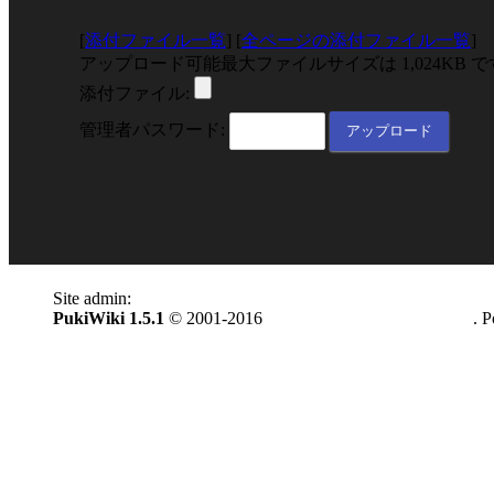
[
添付ファイル一覧
] [
全ページの添付ファイル一覧
]
アップロード可能最大ファイルサイズは 1,024KB 
添付ファイル:
管理者パスワード:
Site admin:
anonymous
PukiWiki 1.5.1
© 2001-2016
PukiWiki Development Team
. 