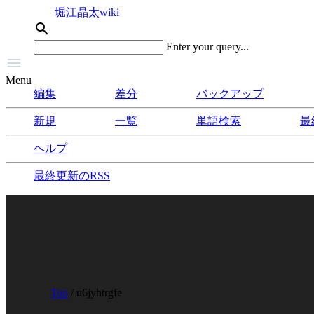
堀江晶太wiki
search
Enter your query...

Menu
編集
差分
バックアップ
新規
一覧
単語検索
最
ヘルプ
最終更新のRSS
Top
/ u6jyhtrgfe