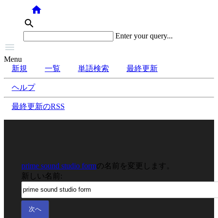
home
search
Enter your query...

Menu
新規
一覧
単語検索
最終更新
ヘルプ
最終更新のRSS
prime sound studio form
の名前を変更します。
新しい名前: