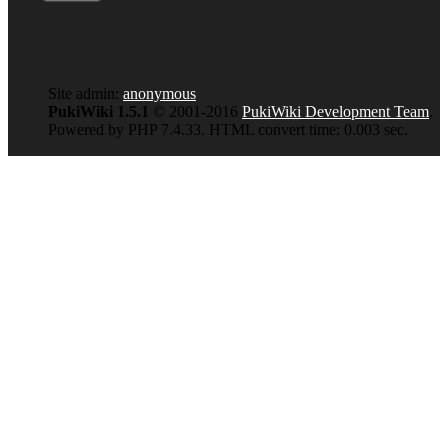
Site admin:
anonymous
PukiWiki 1.5.1
© 2001-2016
PukiWiki Development Team
.
Powered by PHP 7.4.33. HTML convert time: 0.003 sec.