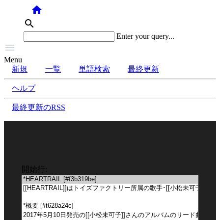
home
search
Enter your query...

Menu
新規
一覧
単語検索
最終更新
ヘルプ
最終更新のRSS
開始行: