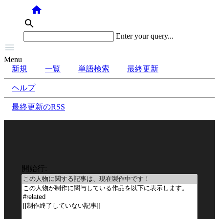
home
search
Enter your query...

Menu
新規
一覧
単語検索
最終更新
ヘルプ
最終更新のRSS
開始行: