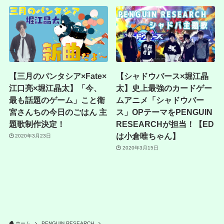
【三月のパンタシア×Fate×
【シャドウバース×堀江晶
江口亮×堀江晶太】「今、
太】史上最強のカードゲー
最も話題のゲーム」こと衛
ムアニメ「シャドウバー
宮さんちの今日のごはん 主
ス」OPテーマをPENGUIN
題歌制作決定！
RESEARCHが担当！【ED
は小倉唯ちゃん】
2020年3月23日
2020年3月15日
ホーム
PENGUIN RESEARCH