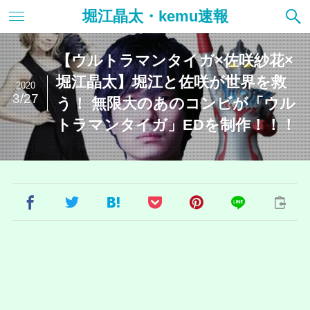
堀江晶太・kemu速報
【ウルトラマンタイガ×佐咲紗花×
堀江晶太】堀江と佐咲が世界を救
2020
3/27
う！ 無限大のあのコンビが「ウル
トラマンタイガ」EDを制作！！！