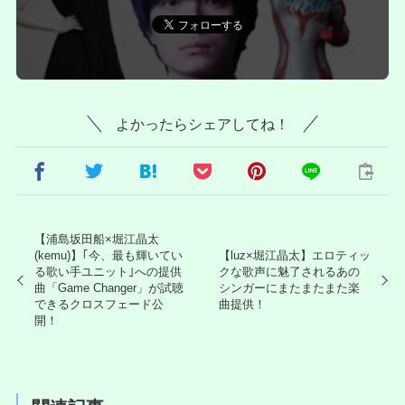
よかったらシェアしてね！
【浦島坂田船×堀江晶太
(kemu)】｢今、最も輝いてい
【luz×堀江晶太】エロティッ
る歌い手ユニット｣への提供
クな歌声に魅了されるあの
曲「Game Changer」が試聴
シンガーにまたまたまた楽
できるクロスフェード公
曲提供！
開！