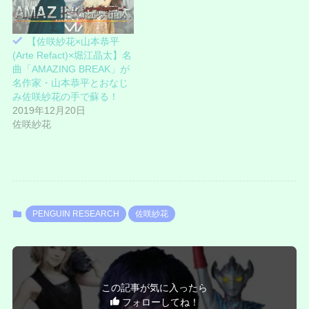
開
き
ま
す
)
【佐咲紗花×山本恭平
(Arte Refact)×堀江晶太】名
曲「AMAZING BREAK」が
名作家・山本恭平とおなじ
み佐咲紗花の手で蘇る！
2019年12月20日
佐咲紗花
PENGUIN RESEARCH
佐咲紗花
この記事が気に入ったら
フォローしてね！