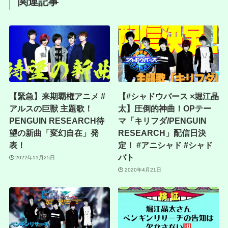
関連記事
【緊急】来期覇権アニメ #
【#シャドウバース ×堀江晶
アルスの巨獣 主題歌！
太】圧倒的神曲！OPテー
PENGUIN RESEARCH待
マ「キリフダ/PENGUIN
望の新曲「変幻自在」発
RESEARCH」配信日決
表！
定！ #アニシャド #シャド
バト
2022年11月25日
2020年4月21日