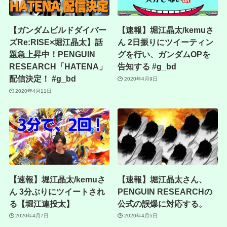
【ガンダムビルドダイバー
【速報】堀江晶太/kemuさ
ズRe:RISE×堀江晶太】話
ん 2日振りにツイーティン
題急上昇中！PENGUIN
グを行い、ガンダムOPを
RESEARCH「HATENA」
告知する #g_bd
配信決定！ #g_bd
2020年4月9日
2020年4月11日
【速報】堀江晶太/kemuさ
【速報】堀江晶太さん、
ん 3分ぶりにツイートされ
PENGUIN RESEARCHの
る【堀江連投太】
公式の誤爆に対応する。
2020年4月7日
2020年4月5日