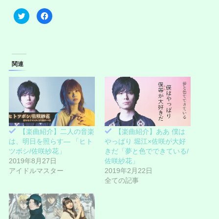
ク
F
リ
a
ッ
c
ク
e
し
b
て
o
T
o
w
k
i
で
関連
t
共
t
有
e
す
r
る
で
に
共
は
有
ク
(
リ
新
ッ
し
ク
い
し
【楽曲紹介】二人の音楽
【楽曲紹介】ああ 僕は
ウ
て
ィ
く
は、明日を照らす― 「ヒト
やっぱり 堀江×佐咲が大好
ン
だ
ド
さ
ツボシ/佐咲紗花」
きだ「夢と色でできている/
ウ
い
2019年8月27日
佐咲紗花」
で
(
開
新
アイドルマスター
2019年2月22日
き
し
ま
い
全ての記事
す
ウ
)
ィ
ン
ド
ウ
で