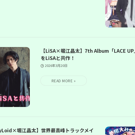
【LiSA×堀江晶太】7th Album「LACE U
をLiSAと共作！
2026年3月20日
yLoid×堀江晶太】世界最高峰トラックメイ