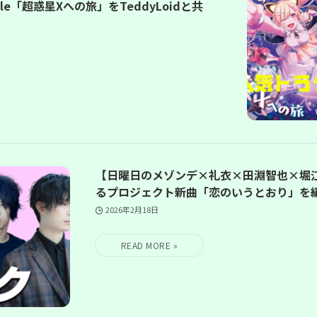
le「超惑星Xへの旅」をTeddyLoidと共
【日曜日のメゾンデ×礼衣×田淵智也×堀江晶
るプロジェクト新曲「恋のいうとおり」を
2026年2月18日