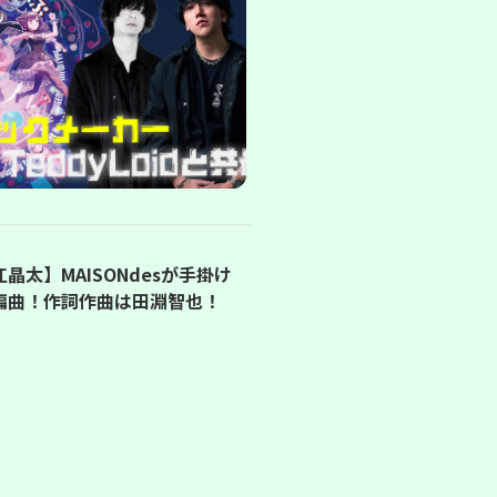
太】MAISONdesが手掛け
編曲！作詞作曲は田淵智也！