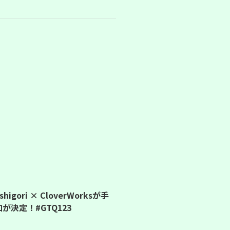
igori × CloverWorksが手
決定！#GTQ123