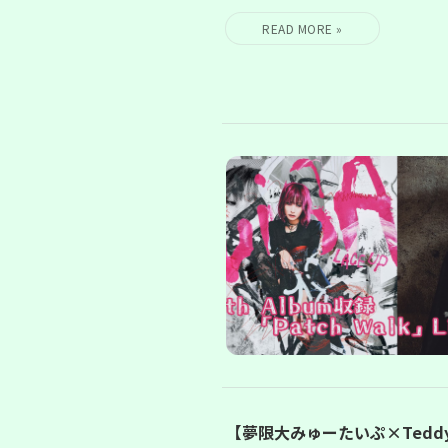
【夢限大みゅーたいぷ×Tedd