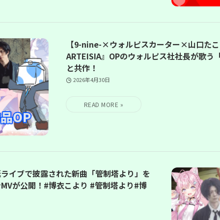
【9-nine-×ウォルピスカーター×山口たこ×
ARTEISIA』OPのウォルピス社社長が歌
と共作！
2026年4月30日
誕ライブで披露された新曲「管制塔より」を
MVが公開！#博衣こより #管制塔より#博