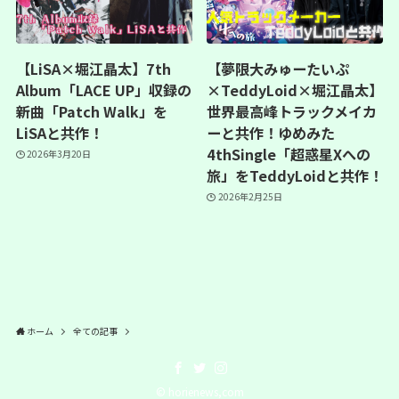
【LiSA×堀江晶太】7th
【夢限大みゅーたいぷ
Album「LACE UP」収録の
×TeddyLoid×堀江晶太】
新曲「Patch Walk」を
世界最高峰トラックメイカ
LiSAと共作！
ーと共作！ゆめみた
4thSingle「超惑星Xへの
2026年3月20日
旅」をTeddyLoidと共作！
2026年2月25日
ホーム
全ての記事
©
horienews,com