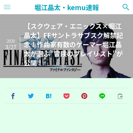
堀江晶太・kemu速報
【スクウェア・エニックス×堀江
晶太】FFサントラサブスク解禁記
2020
念！作曲家有数のゲーマー堀江晶
3/27
太が選ぶ”冒険のプレイリスト”が
公開！