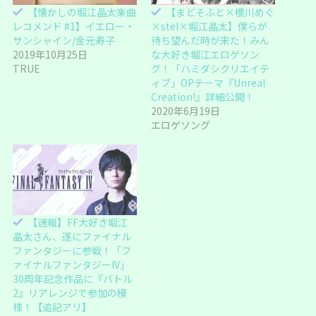
い
し
【懐かしの堀江晶太楽曲
【まどそふと×櫻川めぐ
ウ
て
ィ
く
レコメンド #1】イエロー・
×stel×堀江晶太】僕らが
ン
だ
ド
さ
サンシャイン/金元寿子
待ち望んだ時が来た！みん
ウ
い
2019年10月25日
な大好き堀江エロゲソン
で
(
開
新
TRUE
グ！「ハミダシクリエイテ
き
し
ま
い
ィブ」OPテーマ『Unreal
す
ウ
Creation!』詳細公開！
)
ィ
ン
2020年6月19日
ド
ウ
エロゲソング
で
開
き
ま
す
)
【速報】FF大好き堀江
晶太さん、遂にファイナル
ファンタジーに参戦！「フ
ァイナルファンタジーIV」
30周年記念作品に『バトル
2』リアレンジで参加の模
様！【追記アリ】