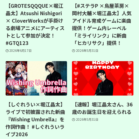
【GROTESQQQUE×堀江
【#ステラP ×烏屋茶房×
晶太】Atsushi Nishigori
岡村大輔×堀江晶太】人気
× CloverWorksが手掛け
アイドル育成ゲームに楽曲
る劇場アニメにアーティス
提供！ゲーム内レーベル
トとして参加が決定！
「ミライリンク」に新曲
#GTQ123
「ヒカリサク」提供！
2026年6月17日
2026年5月31日
【しぐれうい×堀江晶太】
【速報】堀江晶太さん、36
ライブで初披露された新曲
歳のお誕生日を迎えられる
『Wishing Umbrella』を
2026年5月31日
作詞作曲！ #しぐれういラ
イブ2026