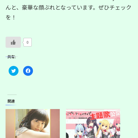
んと、豪華な顔ぶれとなっています。ぜひチェック
を！
0
共有:
ク
F
リ
a
ッ
c
ク
e
し
b
て
o
T
o
w
k
i
で
関連
t
共
t
有
e
す
r
る
で
に
共
は
有
ク
(
リ
新
ッ
し
ク