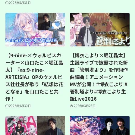
2026年5月31日
【9-nine-×ウォルピスカ
【博衣こより×堀江晶太】
ーター×山口たこ×堀江晶
生誕ライブで披露された新
太】『as:9-nine-
曲「管制塔より」を作詞作
ARTEISIA』OPのウォルピ
曲編曲！アニメーション
ス社社長が歌う「結想は花
MVが公開！#博衣こより #
となる」を山口たこと共
管制塔より#博衣こより生
作！
誕Live2026
2026年4月30日
2026年3月28日