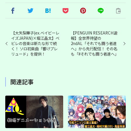
【大矢梨華子(ex.ベイビーレ
【PENGUIN RESEARCH速
イズJAPAN)×堀江晶太】ベ
報】全世界待望の
ビレの音楽は新たな形で続
2ndAL「それでも闘う者達
く！ ソロ初楽曲「響けプレ
へ」から先行配信！ その名
リュード」を提供！
も「#それでも闘う者達へ」
関連記事