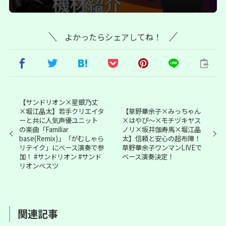
よかったらシェアしてね！
【サンドリオン×星銀乃丈
×堀江晶太】若手クリエイタ
【草野華余子×みっちゃん
ーと共に人気声優ユニット
×はやぴ～×モチヅキヤス
の楽曲「Familiar
ノリ×坂井伽寿馬×堀江晶
base(Remix)」「がむしゃら
太】信頼と安心の超布陣！
リテイク」にベース演奏で参
草野華余子ワンマンLIVEで
加！ #サンドリオン #サンド
ベース演奏決定！
リオンベスツ
関連記事