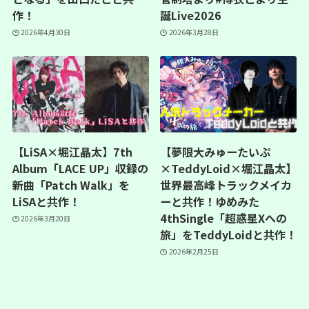
作！
誕Live2026
2026年4月30日
2026年3月28日
【LiSA×堀江晶太】7th
【夢限大みゅーたいぷ
Album「LACE UP」収録の
×TeddyLoid×堀江晶太】
新曲「Patch Walk」を
世界最高峰トラックメイカ
LiSAと共作！
ーと共作！ゆめみた
4thSingle「超惑星Xへの
2026年3月20日
旅」をTeddyLoidと共作！
2026年2月25日