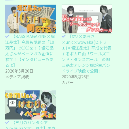
t
有
e
す
r
る
で
に
共
は
有
ク
(
リ
新
ッ
し
ク
い
し
【BASS MAGAZINE×堀
【XYZ×あらき
ウ
て
ィ
く
江晶太】今最も話題の「10
×un:c×wowaka(ヒトリ
ン
だ
ド
さ
万円」で○○を！？堀江晶
エ)×堀江晶太】平成を代表
ウ
い
太さんがベーマガの企画に
するボカロ曲「ワールズエ
で
(
開
新
参加！【インタビューもあ
ンド・ダンスホール」の堀
き
し
ま
い
るよ】
江晶太アレンジ版が生バン
す
ウ
2020年5月20日
ドライブ映像で公開！
)
ィ
ン
メディア掲載
2020年5月26日
ド
ウ
カバー
で
開
き
ま
す
)
【三月のパンタシア
×n-buna×堀江晶太】まさ