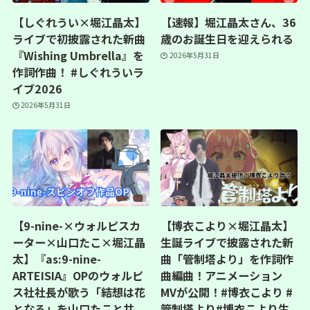
【しぐれうい×堀江晶太】
【速報】堀江晶太さん、36
ライブで初披露された新曲
歳のお誕生日を迎えられる
『Wishing Umbrella』を
2026年5月31日
作詞作曲！ #しぐれういラ
イブ2026
2026年5月31日
【9-nine-×ウォルピスカ
【博衣こより×堀江晶太】
ーター×山口たこ×堀江晶
生誕ライブで披露された新
太】『as:9-nine-
曲「管制塔より」を作詞作
ARTEISIA』OPのウォルピ
曲編曲！アニメーション
ス社社長が歌う「結想は花
MVが公開！#博衣こより #
となる」を山口たこと共
管制塔より#博衣こより生