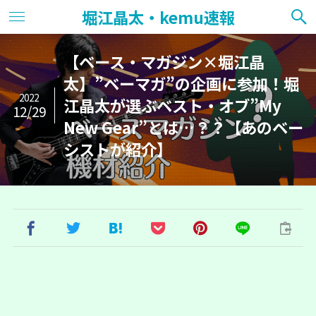
堀江晶太・kemu速報
【ベース・マガジン×堀江晶
太】”ベーマガ”の企画に参加！堀
2022
江晶太が選ぶベスト・オブ”My
12/29
New Gear”とは…？？【あのベー
シストが紹介】