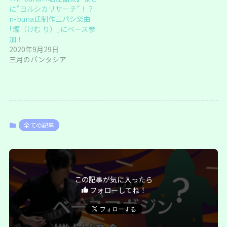
に”ヨルシカリサーチ”！？
n-buna氏制作三パシ楽曲
｢煙（けむ り）｣にベース参
加！
2020年9月29日
三月のパンタシア
全ての記事
この記事が気に入ったら
フォローしてね！