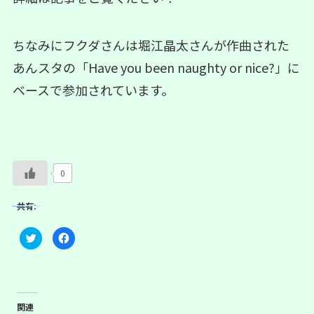
ちなみにフクダさんは堀江晶太さんが作曲された
あんスタの「Have you been naughty or nice?」に
ベースで参加されています。
0
共有:
ク
F
リ
a
ッ
c
ク
e
し
b
て
o
T
o
w
k
i
で
関連
t
共