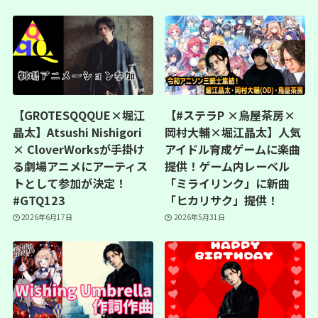
【GROTESQQQUE×堀江
【#ステラP ×烏屋茶房×
晶太】Atsushi Nishigori
岡村大輔×堀江晶太】人気
× CloverWorksが手掛け
アイドル育成ゲームに楽曲
る劇場アニメにアーティス
提供！ゲーム内レーベル
トとして参加が決定！
「ミライリンク」に新曲
#GTQ123
「ヒカリサク」提供！
2026年6月17日
2026年5月31日