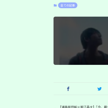
全ての記事
【浦島坂田船×堀江晶太】｢今、最