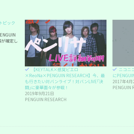
トピック
NGUIN
演が確定し
【KEYTALK×感覚ピエロ
ニコニコ超
×ReoNa×PENGUIN RESEARCH】今、最
にPENGUI
も行きたい対バンライブ！対バンLIVE｢決
2017年4月
闘｣に豪華面々が参戦！
PENGUIN 
2019年9月21日
PENGUIN RESEARCH