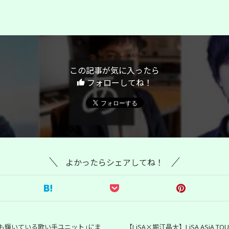
この記事が気に入ったら
フォローしてね！
よかったらシェアしてね！
も輝いている歌い手ユニット｣にま
【LiSA×堀江晶太】LiSA ASiA T