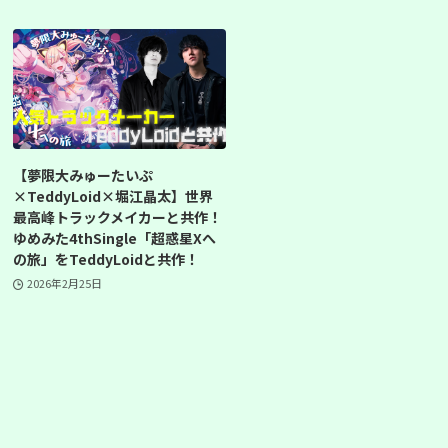
【夢限大みゅーたいぷ
×TeddyLoid×堀江晶太】世界
最高峰トラックメイカーと共作！
ゆめみた4thSingle「超惑星Xへ
の旅」をTeddyLoidと共作！
2026年2月25日