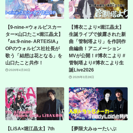
【9-nine-×ウォルピスカー
【博衣こより×堀江晶太】
ター×山口たこ×堀江晶太】
生誕ライブで披露された新
『as:9-nine- ARTEISIA』
曲「管制塔より」を作詞作
OPのウォルピス社社長が
曲編曲！アニメーション
歌う「結想は花となる」を
MVが公開！#博衣こより #
山口たこと共作！
管制塔より#博衣こより生
誕Live2026
2026年4月30日
2026年3月28日
【LiSA×堀江晶太】7th
【夢限大みゅーたいぷ