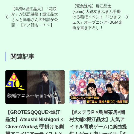
【緊急速報】堀江晶太
【島爺×堀江晶太】「花咲
(kemu) 大親友まふまふ手掛
か」が話題沸騰！堀江晶太
ける覇権イベント『#ひきフ
さんと島爺さんの対談が公
ェス』オープニング･BGM楽
開！【アノ話も…！？】
曲を書き下ろし！
関連記事
【GROTESQQQUE×堀江
【#ステラP ×烏屋茶房×岡
晶太】Atsushi Nishigori ×
村大輔×堀江晶太】人気ア
CloverWorksが手掛ける劇
イドル育成ゲームに楽曲提
場アニメにアーティストと
供！ゲーム内レーベル「ミ