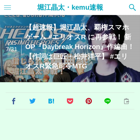
堀江晶太・kemu速報
【超速報】堀江晶太、覇権スマホ
ゲーム #エリオスR に再参戦！ 新
2021
OP『Daybreak Horizon』作編曲！
7/31
【作詞は巨匠・松井洋平】 #エリ
オスR緊急司令MTG