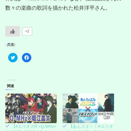
数々の楽曲の歌詞を描かれた松井洋平さん。
+2
共有:
ク
F
リ
a
ッ
c
ク
e
し
b
て
o
T
o
w
k
i
で
関連
t
共
t
有
e
す
r
る
で
に
共
は
有
ク
(
リ
新
ッ
し
ク
い
し
【#エリオスR ×Q-MHz×
【あんスタ！！✕エリオ
ウ
て
ィ
く