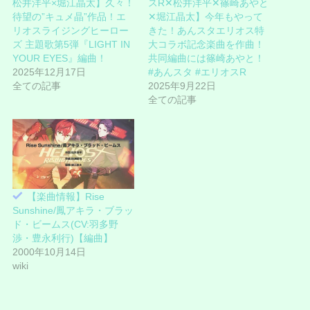
松井洋平×堀江晶太】久々！
スR✕松井洋平✕篠崎あやと
ン
だ
ド
さ
待望の”キュメ晶”作品！エ
✕堀江晶太】今年もやって
ウ
い
リオスライジングヒーロー
きた！あんスタエリオス特
で
(
開
新
ズ 主題歌第5弾『LIGHT IN
大コラボ記念楽曲を作曲！
き
し
ま
い
YOUR EYES』編曲！
共同編曲には篠崎あやと！
す
ウ
2025年12月17日
#あんスタ #エリオスR
)
ィ
ン
全ての記事
2025年9月22日
ド
ウ
全ての記事
で
開
き
ま
す
)
【楽曲情報】Rise
Sunshine/鳳アキラ・ブラッ
ド・ビームス(CV:羽多野
渉・豊永利行)【編曲】
2000年10月14日
wiki