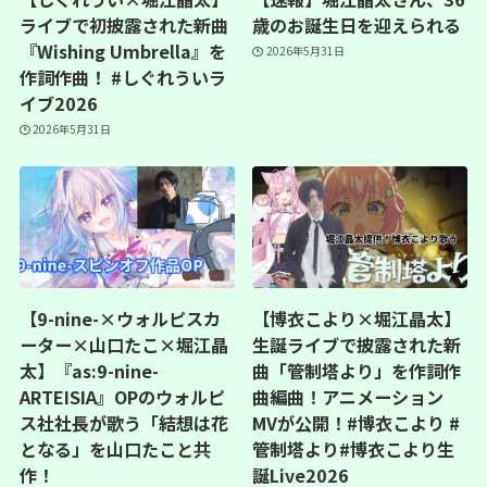
ライブで初披露された新曲
歳のお誕生日を迎えられる
『Wishing Umbrella』を
2026年5月31日
作詞作曲！ #しぐれういラ
イブ2026
2026年5月31日
【9-nine-×ウォルピスカ
【博衣こより×堀江晶太】
ーター×山口たこ×堀江晶
生誕ライブで披露された新
太】『as:9-nine-
曲「管制塔より」を作詞作
ARTEISIA』OPのウォルピ
曲編曲！アニメーション
ス社社長が歌う「結想は花
MVが公開！#博衣こより #
となる」を山口たこと共
管制塔より#博衣こより生
作！
誕Live2026