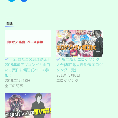
ッ
c
ク
e
し
b
て
o
T
o
w
k
i
で
関連
t
共
t
有
e
す
r
る
で
に
共
は
有
ク
(
リ
新
ッ
し
ク
い
し
【山口たこ×堀江晶太】
堀江晶太 エロゲソング
ウ
て
ィ
く
2019年激アツコンビ！山口
大全(堀江晶太氏制作 エロゲ
ン
だ
ド
さ
たこ案件に堀江氏ベース参
ソング一覧)
ウ
い
加！
2018年8月6日
で
(
開
新
2019年1月18日
エロゲソング
き
し
ま
い
全ての記事
す
ウ
)
ィ
ン
ド
ウ
で
開
き
ま
す