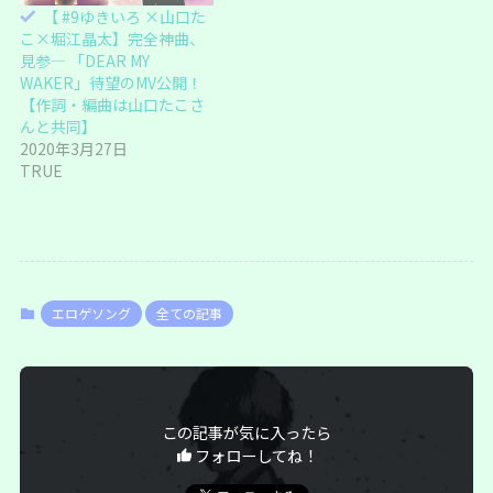
)
【 #9ゆきいろ ×山口た
こ×堀江晶太】完全神曲、
見参― 「DEAR MY
WAKER」待望のMV公開！
【作詞・編曲は山口たこさ
んと共同】
2020年3月27日
TRUE
エロゲソング
全ての記事
この記事が気に入ったら
フォローしてね！