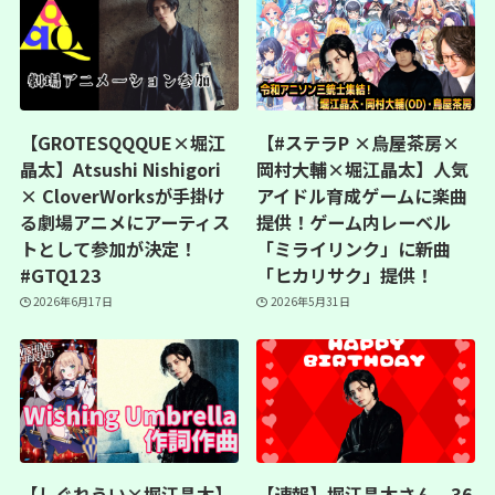
【GROTESQQQUE×堀江
【#ステラP ×烏屋茶房×
晶太】Atsushi Nishigori
岡村大輔×堀江晶太】人気
× CloverWorksが手掛け
アイドル育成ゲームに楽曲
る劇場アニメにアーティス
提供！ゲーム内レーベル
トとして参加が決定！
「ミライリンク」に新曲
#GTQ123
「ヒカリサク」提供！
2026年6月17日
2026年5月31日
【しぐれうい×堀江晶太】
【速報】堀江晶太さん、36