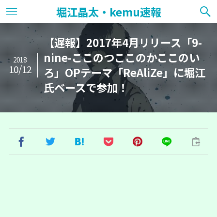
堀江晶太・kemu速報
【遅報】2017年4月リリース「9-
nine-ここのつここのかここのい
2018
10/12
ろ」OPテーマ「ReAliZe」に堀江
氏ベースで参加！