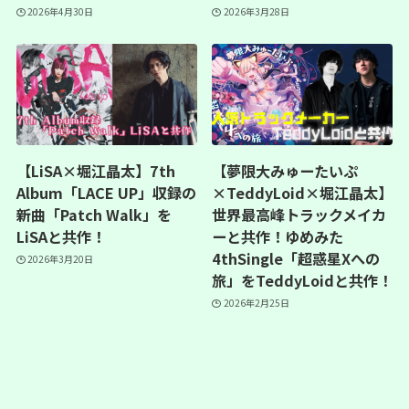
2026年4月30日
2026年3月28日
【LiSA×堀江晶太】7th
【夢限大みゅーたいぷ
Album「LACE UP」収録の
×TeddyLoid×堀江晶太】
新曲「Patch Walk」を
世界最高峰トラックメイカ
LiSAと共作！
ーと共作！ゆめみた
4thSingle「超惑星Xへの
2026年3月20日
旅」をTeddyLoidと共作！
2026年2月25日