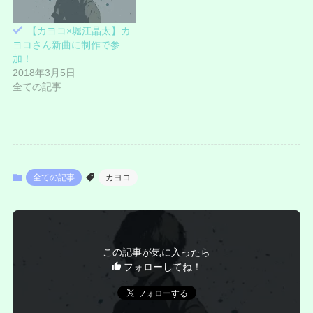
ま
す
)
【カヨコ×堀江晶太】カ
ヨコさん新曲に制作で参
加！
2018年3月5日
全ての記事
全ての記事
カヨコ
この記事が気に入ったら
フォローしてね！