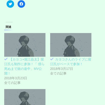
ク
F
リ
a
ッ
c
ク
e
し
b
て
o
T
o
w
k
i
で
関連
t
共
t
有
e
す
r
る
で
に
共
は
有
ク
(
リ
新
ッ
し
ク
い
し
【カヨコ×堀江晶太】堀
カヨコさんのライブに堀
ウ
て
ィ
く
江氏も制作に参加！「 僕ら
江氏がベースで参加！
ン
だ
ド
さ
死ぬまで旅の途中」MV公
2018年3月17日
ウ
い
開！
全ての記事
で
(
開
新
2018年3月23日
き
し
ま
い
全ての記事
す
ウ
)
ィ
ン
ド
ウ
で
開
き