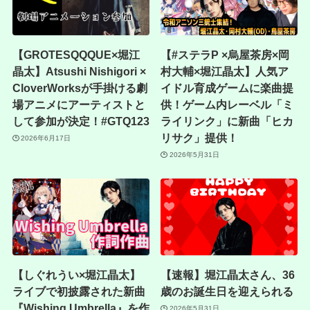
【GROTESQQQUE×堀江
【#ステラP ×烏屋茶房×岡
晶太】Atsushi Nishigori ×
村大輔×堀江晶太】人気ア
CloverWorksが手掛ける劇
イドル育成ゲームに楽曲提
場アニメにアーティストと
供！ゲーム内レーベル「ミ
して参加が決定！#GTQ123
ライリンク」に新曲「ヒカ
リサク」提供！
2026年6月17日
2026年5月31日
【しぐれうい×堀江晶太】
【速報】堀江晶太さん、36
ライブで初披露された新曲
歳のお誕生日を迎えられる
『Wishing Umbrella』を作
2026年5月31日