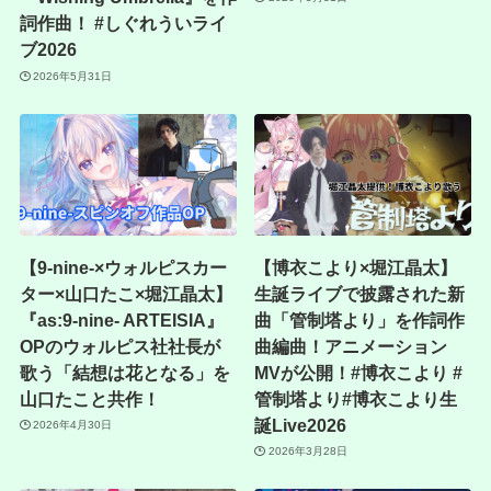
詞作曲！ #しぐれういライ
ブ2026
2026年5月31日
【9-nine-×ウォルピスカー
【博衣こより×堀江晶太】
ター×山口たこ×堀江晶太】
生誕ライブで披露された新
『as:9-nine- ARTEISIA』
曲「管制塔より」を作詞作
OPのウォルピス社社長が
曲編曲！アニメーション
歌う「結想は花となる」を
MVが公開！#博衣こより #
山口たこと共作！
管制塔より#博衣こより生
誕Live2026
2026年4月30日
2026年3月28日