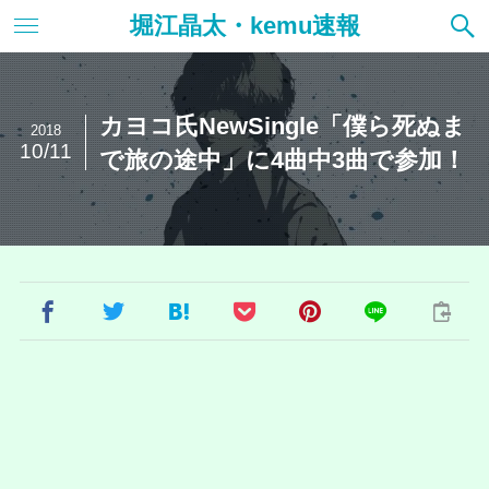
堀江晶太・kemu速報
カヨコ氏NewSingle「僕ら死ぬま
2018
10/11
で旅の途中」に4曲中3曲で参加！