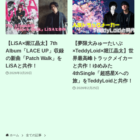
【LiSA×堀江晶太】7th
【夢限大みゅーたいぷ
Album「LACE UP」収録
×TeddyLoid×堀江晶太】世
の新曲「Patch Walk」を
界最高峰トラックメイカー
LiSAと共作！
と共作！ゆめみた
4thSingle「超惑星Xへの
2026年3月20日
旅」をTeddyLoidと共作！
2026年2月25日
ホーム
全ての記事