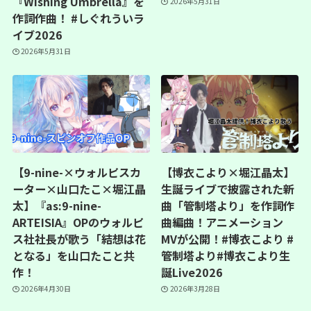
『Wishing Umbrella』を
2026年5月31日
作詞作曲！ #しぐれういラ
イブ2026
2026年5月31日
【9-nine-×ウォルピスカ
【博衣こより×堀江晶太】
ーター×山口たこ×堀江晶
生誕ライブで披露された新
太】『as:9-nine-
曲「管制塔より」を作詞作
ARTEISIA』OPのウォルピ
曲編曲！アニメーション
ス社社長が歌う「結想は花
MVが公開！#博衣こより #
となる」を山口たこと共
管制塔より#博衣こより生
作！
誕Live2026
2026年4月30日
2026年3月28日