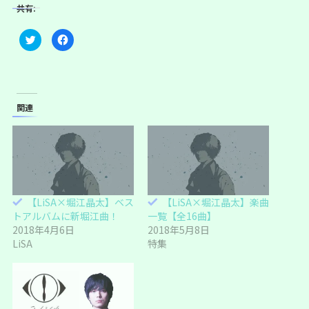
共有:
ク
F
リ
a
ッ
c
ク
e
し
b
て
o
T
o
w
k
i
で
関連
t
共
t
有
e
す
r
る
で
に
共
は
有
ク
(
リ
新
ッ
し
ク
い
し
【LiSA×堀江晶太】ベス
【LiSA×堀江晶太】楽曲
ウ
て
ィ
く
トアルバムに新堀江曲！
一覧【全16曲】
ン
だ
ド
さ
2018年4月6日
2018年5月8日
ウ
い
LiSA
特集
で
(
開
新
き
し
ま
い
す
ウ
)
ィ
ン
ド