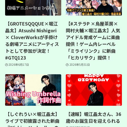
【GROTESQQQUE×堀江
【#ステラP ×烏屋茶房×
晶太】Atsushi Nishigori
岡村大輔×堀江晶太】人気
× CloverWorksが手掛け
アイドル育成ゲームに楽曲
る劇場アニメにアーティス
提供！ゲーム内レーベル
トとして参加が決定！
「ミライリンク」に新曲
#GTQ123
「ヒカリサク」提供！
2026年6月17日
2026年5月31日
【しぐれうい×堀江晶太】
【速報】堀江晶太さん、36
ライブで初披露された新曲
歳のお誕生日を迎えられる