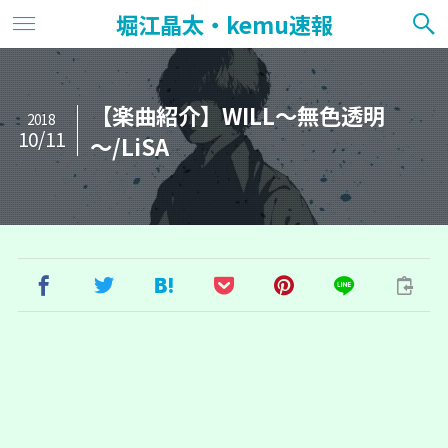
堀江晶太・kemu速報
【楽曲紹介】WILL～無色透明
2018
10/11
～/LiSA