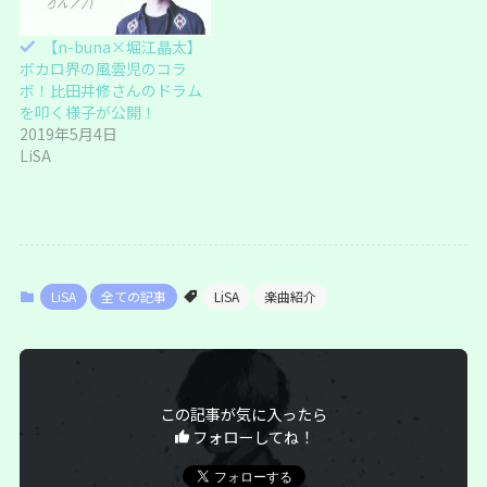
ウ
で
開
き
【n-buna×堀江晶太】
ま
ボカロ界の風雲児のコラ
す
)
ボ！比田井修さんのドラム
を叩く様子が公開！
2019年5月4日
LiSA
LiSA
全ての記事
LiSA
楽曲紹介
この記事が気に入ったら
フォローしてね！