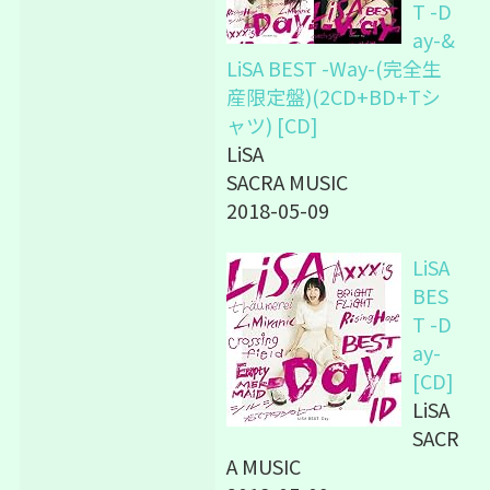
T -D
ay-&
LiSA BEST -Way-(完全生
産限定盤)(2CD+BD+Tシ
ャツ) [CD]
LiSA
SACRA MUSIC
2018-05-09
LiSA
BES
T -D
ay-
[CD]
LiSA
SACR
A MUSIC