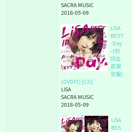
SACRA MUSIC
2018-05-09
LiSA
BEST
-Day
-(初
回生
産限
定盤)
(DVD付) [CD]
LiSA
SACRA MUSIC
2018-05-09
LiSA
BES