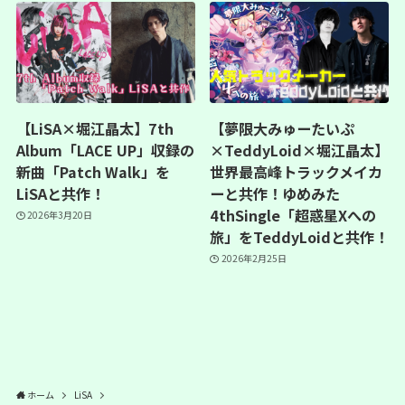
【LiSA×堀江晶太】7th
【夢限大みゅーたいぷ
Album「LACE UP」収録の
×TeddyLoid×堀江晶太】
新曲「Patch Walk」を
世界最高峰トラックメイカ
LiSAと共作！
ーと共作！ゆめみた
4thSingle「超惑星Xへの
2026年3月20日
旅」をTeddyLoidと共作！
2026年2月25日
ホーム
LiSA