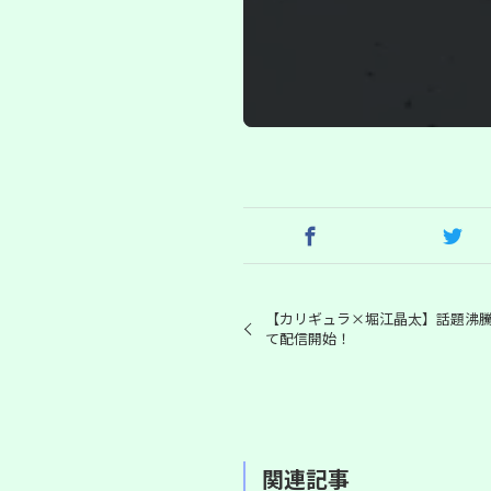
【カリギュラ×堀江晶太】話題沸騰の｢
て配信開始！
関連記事