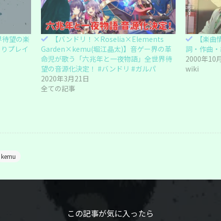
界待望の楽
【バンドリ！×Roselia×Elements
【楽曲情
よりプレイ
Garden×kemu(堀江晶太)】音ゲー界の革
詞・作曲・
命児が歌う「六兆年と一夜物語」全世界待
2000年10
望の音源化決定！ #バンドリ #ガルパ
wiki
2020年3月21日
全ての記事
kemu
この記事が気に入ったら