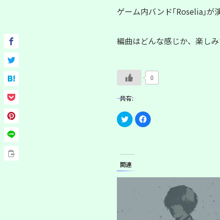
ゲーム内バンド｢Roselia
編曲はどんな感じか、楽しみ
0
共有:
ク
F
リ
a
ッ
c
ク
e
し
b
て
o
T
o
w
k
関連
i
で
t
共
t
有
e
す
r
る
で
に
共
は
有
ク
(
リ
新
ッ