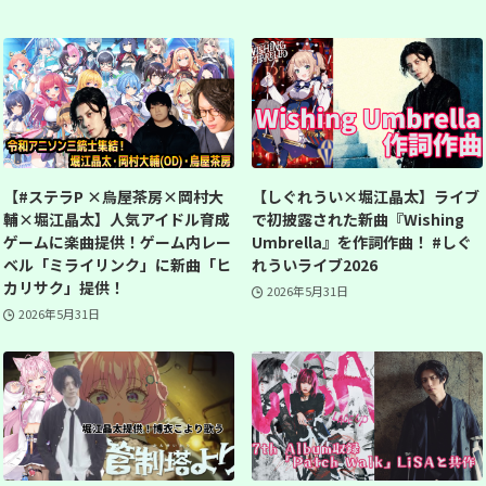
【#ステラP ×烏屋茶房×岡村大
【しぐれうい×堀江晶太】ライブ
輔×堀江晶太】人気アイドル育成
で初披露された新曲『Wishing
ゲームに楽曲提供！ゲーム内レー
Umbrella』を作詞作曲！ #しぐ
ベル「ミライリンク」に新曲「ヒ
れういライブ2026
カリサク」提供！
2026年5月31日
2026年5月31日