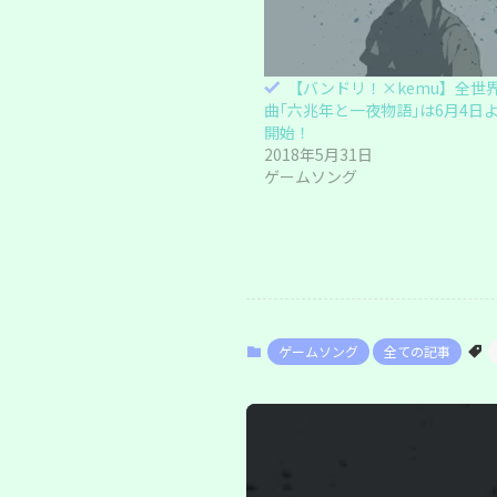
し
ク
い
し
ウ
て
ィ
く
ン
だ
ド
さ
【バンドリ！×kemu】全世
ウ
い
で
(
曲｢六兆年と一夜物語｣は6月4日
開
新
き
し
開始！
ま
い
2018年5月31日
す
ウ
)
ィ
ゲームソング
ン
ド
ウ
で
開
き
ま
す
)
ゲームソング
全ての記事