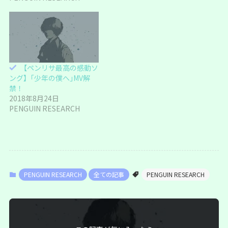
き
し
ま
い
す
ウ
)
ィ
ン
ド
ウ
で
開
き
ま
【ペンリサ最高の感動ソ
す
)
ング】｢少年の僕へ｣MV解
禁！
2018年8月24日
PENGUIN RESEARCH
PENGUIN RESEARCH
全ての記事
PENGUIN RESEARCH