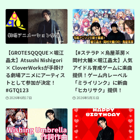
【GROTESQQQUE×堀江
【#ステラP ×烏屋茶房×
晶太】Atsushi Nishigori
岡村大輔×堀江晶太】人気
× CloverWorksが手掛け
アイドル育成ゲームに楽曲
る劇場アニメにアーティス
提供！ゲーム内レーベル
トとして参加が決定！
「ミライリンク」に新曲
#GTQ123
「ヒカリサク」提供！
2026年6月17日
2026年5月31日