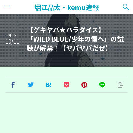
堀江晶太・kemu速報
【ゲキヤバ★パラダイス】
2018
「WILD BLUE/少年の僕へ」の試
10/11
聴が解禁！【ヤバヤバだぜ】