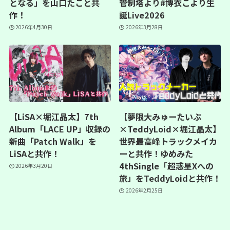
となる」を山口たこと共
管制塔より#博衣こより生
作！
誕Live2026
2026年4月30日
2026年3月28日
【LiSA×堀江晶太】7th
【夢限大みゅーたいぷ
Album「LACE UP」収録の
×TeddyLoid×堀江晶太】
新曲「Patch Walk」を
世界最高峰トラックメイカ
LiSAと共作！
ーと共作！ゆめみた
4thSingle「超惑星Xへの
2026年3月20日
旅」をTeddyLoidと共作！
2026年2月25日