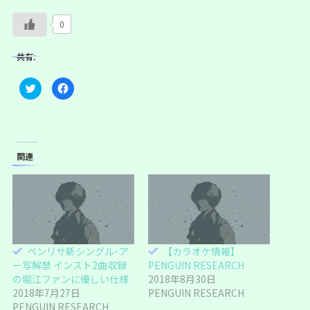
0
共有:
ク
F
リ
a
ッ
c
ク
e
し
b
て
o
T
o
w
k
i
で
関連
t
共
t
有
e
す
r
る
で
に
共
は
有
ク
(
リ
新
ッ
し
ク
い
し
ペンリサ新シングル･ア
【カラオケ情報】
ウ
て
ィ
く
ー写解禁 インスト2曲収録
PENGUIN RESEARCH
ン
だ
ド
さ
の堀江ファンに優しい仕様
2018年8月30日
ウ
い
2018年7月27日
PENGUIN RESEARCH
で
(
開
新
PENGUIN RESEARCH