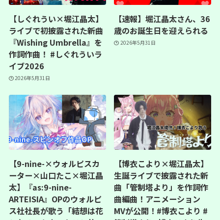
【しぐれうい×堀江晶太】
【速報】堀江晶太さん、36
ライブで初披露された新曲
歳のお誕生日を迎えられる
『Wishing Umbrella』を
2026年5月31日
作詞作曲！ #しぐれういラ
イブ2026
2026年5月31日
【9-nine-×ウォルピスカ
【博衣こより×堀江晶太】
ーター×山口たこ×堀江晶
生誕ライブで披露された新
太】『as:9-nine-
曲「管制塔より」を作詞作
ARTEISIA』OPのウォルピ
曲編曲！アニメーション
ス社社長が歌う「結想は花
MVが公開！#博衣こより #