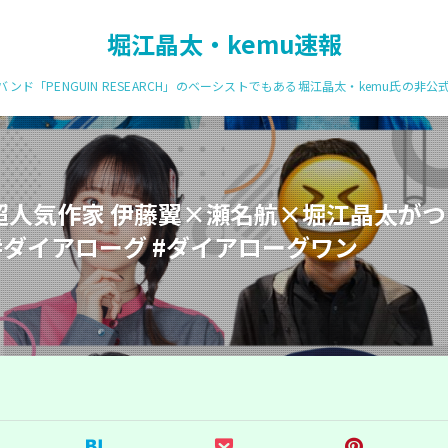
堀江晶太・kemu速報
ンド「PENGUIN RESEARCH」のベーシストでもある堀江晶太・kemu氏の非
人気作家 伊藤翼×瀬名航×堀江晶太がついに
#ダイアローグ #ダイアローグワン