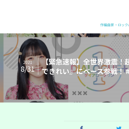
作編曲家・ロックバ
【緊急速報】全世界激震！超
2021
8/31
できれい』にベース参戦！ 