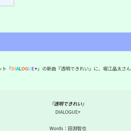
ット「
D
I
A
L
O
G
U
E
+
」の新曲『透明できれい』に、堀江晶太さん
『透明できれい』
DIALOGUE+
Words：田淵智也