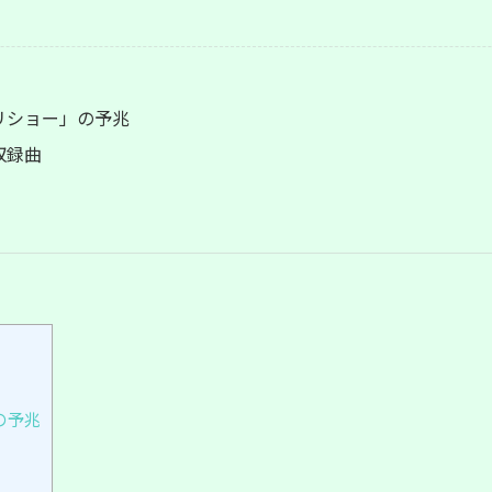
リショー」の予兆
 収録曲
の予兆