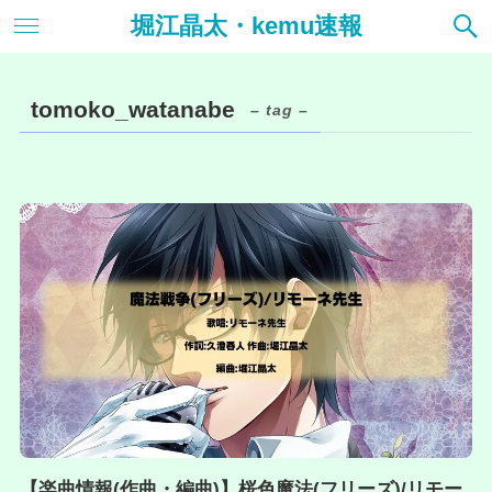
堀江晶太・kemu速報
tomoko_watanabe
– tag –
【楽曲情報(作曲・編曲)】桜色魔法(フリーズ)/リモー