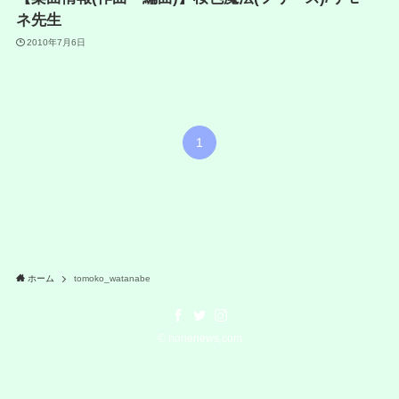
ネ先生
2010年7月6日
1
ホーム
tomoko_watanabe
©
horienews,com