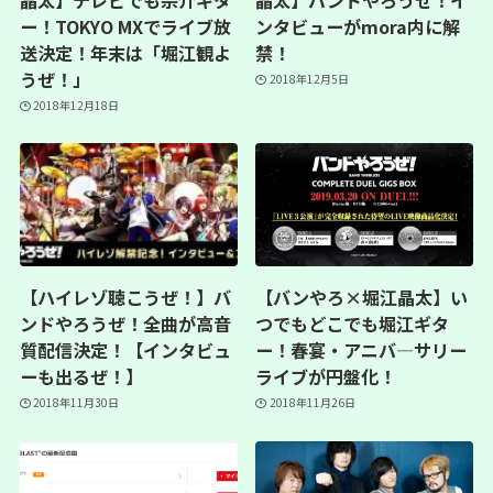
ー！TOKYO MXでライブ放
ンタビューがmora内に解
送決定！年末は「堀江観よ
禁！
うぜ！」
2018年12月5日
2018年12月18日
【ハイレゾ聴こうぜ！】バ
【バンやろ×堀江晶太】い
ンドやろうぜ！全曲が高音
つでもどこでも堀江ギタ
質配信決定！【インタビュ
ー！春宴・アニバ―サリー
ーも出るぜ！】
ライブが円盤化！
2018年11月30日
2018年11月26日