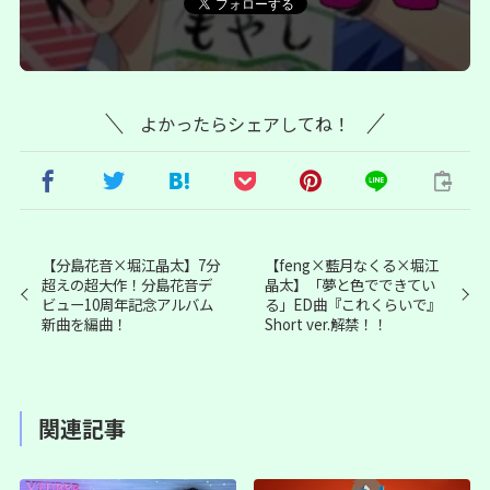
よかったらシェアしてね！
【分島花音×堀江晶太】7分
【feng×藍月なくる×堀江
超えの超大作！分島花音デ
晶太】「夢と色でできてい
ビュー10周年記念アルバム
る」ED曲『これくらいで』
新曲を編曲！
Short ver.解禁！！
関連記事