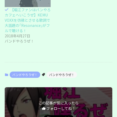
)
【堀江ファンはバンやろ
カフェへいこうぜ】KEMU
VOXXを彷彿とさせる歌詞で
大話題の｢Resonance｣がフ
ルで聴ける！
2018年4月27日
バンドやろうぜ！
バンドやろうぜ！
バンドやろうぜ！
この記事が気に入ったら
フォローしてね！