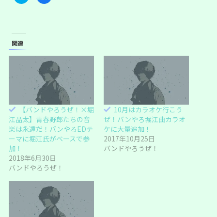
リ
a
ッ
c
ク
e
し
b
て
o
T
o
w
k
i
で
関連
t
共
t
有
e
す
r
る
で
に
共
は
有
ク
(
リ
新
ッ
し
ク
い
し
【バンドやろうぜ！×堀
10月はカラオケ行こう
ウ
て
ィ
く
江晶太】青春野郎たちの音
ぜ！バンやろ堀江曲カラオ
ン
だ
ド
さ
楽は永遠だ！バンやろEDテ
ケに大量追加！
ウ
い
ーマに堀江氏がベースで参
2017年10月25日
で
(
開
新
加！
バンドやろうぜ！
き
し
ま
い
2018年6月30日
す
ウ
バンドやろうぜ！
)
ィ
ン
ド
ウ
で
開
き
ま
す