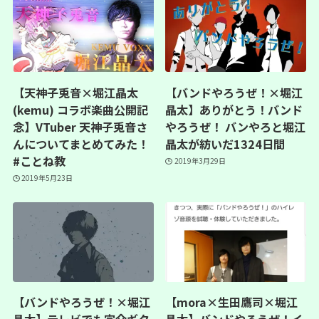
【天神子兎音×堀江晶太
【バンドやろうぜ！×堀江
(kemu) コラボ楽曲公開記
晶太】ありがとう！バンド
念】VTuber 天神子兎音さ
やろうぜ！ バンやろと堀江
んについてまとめてみた！
晶太が紡いだ1324日間
#ことね教
2019年3月29日
2019年5月23日
【バンドやろうぜ！×堀江
【mora×生田鷹司×堀江
晶太】テレビでも宗介ギタ
晶太】バンドやろうぜ！イ