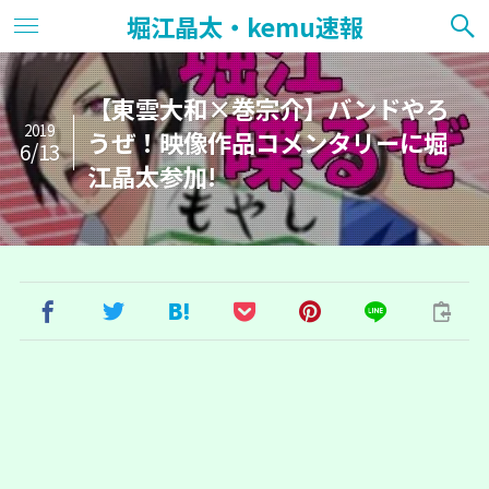
堀江晶太・kemu速報
【東雲大和×巻宗介】バンドやろ
2019
うぜ！映像作品コメンタリーに堀
6/13
江晶太参加!