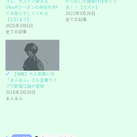
さん、ガストで使える
から好しの唐揚げは甘とろ
ン
だ
ド
さ
5%offクーポンの存在をRP
派！！【ガスト】
ウ
い
でお知らせしてくれる
2022年9月26日
で
(
開
新
【3/12まで】
全ての記事
き
し
ま
い
2025年3月6日
す
ウ
全ての記事
)
ィ
ン
ド
ウ
で
開
き
ま
す
)
【速報】大人気歌い手
「まふまふ」さん主催ライ
ブで新堀江曲が登場
2018年3月20日
まふまふ