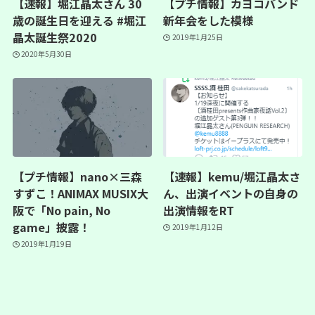
【速報】堀江晶太さん 30
【プチ情報】カヨコバンド
歳の誕生日を迎える #堀江
新年会をした模様
晶太誕生祭2020
2019年1月25日
2020年5月30日
【プチ情報】nano×三森
【速報】kemu/堀江晶太さ
すずこ！ANIMAX MUSIX大
ん、出演イベントの自身の
阪で「No pain, No
出演情報をRT
game」披露！
2019年1月12日
2019年1月19日