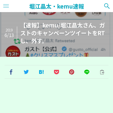
堀江晶太・kemu速報
【速報】kemu/堀江晶太さん、ガ
2019
ストのキャンペーンツイートをRT
6/13
し、外す。