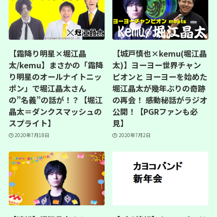
【霜降り明星×堀江晶
【城戸慎也×kemu(堀江晶
太/kemu】まさかの「霜降
太)】ヨーヨー世界チャン
り明星のオールナイトニッ
ピオンと ヨーヨーを始めた
ポン」で堀江晶太さん
堀江晶太が幾年ぶりの奇跡
の”名義”の話が！？【堀江
の再会！ 感動秘話がラジオ
晶太＝ダンクスマッシュの
公開！【PGRファンも必
スプライト】
見】
2020年7月18日
2020年7月2日