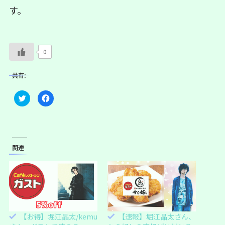
す。
0
共有:
ク
F
リ
a
ッ
c
ク
e
し
b
て
o
T
o
w
k
i
で
関連
t
共
t
有
e
す
r
る
で
に
共
は
有
ク
(
リ
新
ッ
し
ク
い
し
【お得】堀江晶太/kemu
【速報】堀江晶太さん、
ウ
て
ィ
く