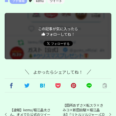
プチ情報
kemu
ツイート
この記事が気に入ったら
フォローしてね！
よかったらシェアしてね！
【田所あずさ×転スラ×き
【速報】kemu/堀江晶太さ
みコ×新田目駿×堀江晶
ん、オメでた公式のツイー
太】｢リトルソルジャー｣CD