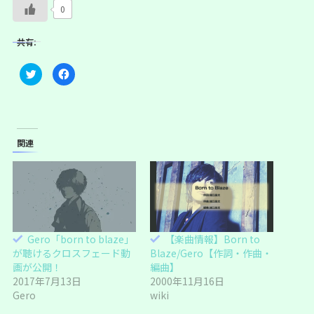
0
共有:
ク
F
リ
a
ッ
c
ク
e
し
b
て
o
T
o
w
k
i
で
関連
t
共
t
有
e
す
r
る
で
に
共
は
有
ク
(
リ
新
ッ
し
ク
い
し
Gero「born to blaze」
【楽曲情報】Born to
ウ
て
ィ
く
が聴けるクロスフェード動
Blaze/Gero【作詞・作曲・
ン
だ
ド
さ
画が公開！
編曲】
ウ
い
2017年7月13日
2000年11月16日
で
(
開
新
Gero
wiki
き
し
ま
い