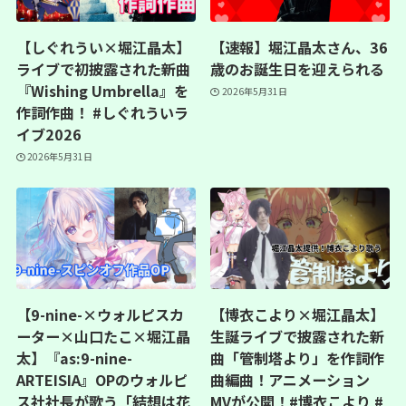
【しぐれうい×堀江晶太】
【速報】堀江晶太さん、36
ライブで初披露された新曲
歳のお誕生日を迎えられる
『Wishing Umbrella』を
2026年5月31日
作詞作曲！ #しぐれういラ
イブ2026
2026年5月31日
【9-nine-×ウォルピスカ
【博衣こより×堀江晶太】
ーター×山口たこ×堀江晶
生誕ライブで披露された新
太】『as:9-nine-
曲「管制塔より」を作詞作
ARTEISIA』OPのウォルピ
曲編曲！アニメーション
ス社社長が歌う「結想は花
MVが公開！#博衣こより #