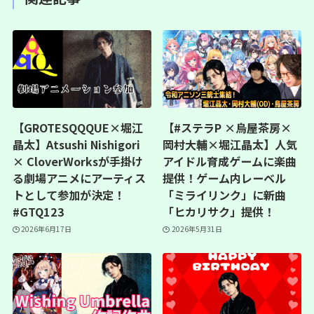
【GROTESQQQUE×堀江
【#ステラP ×烏屋茶房×
晶太】Atsushi Nishigori
岡村大輔×堀江晶太】人気
× CloverWorksが手掛け
アイドル育成ゲームに楽曲
る劇場アニメにアーティス
提供！ゲーム内レーベル
トとして参加が決定！
「ミライリンク」に新曲
#GTQ123
「ヒカリサク」提供！
2026年6月17日
2026年5月31日