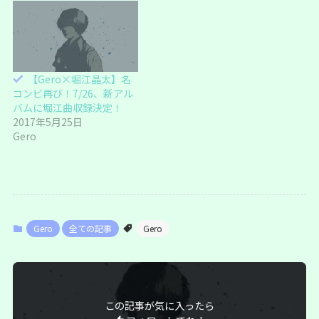
す
ウ
)
ィ
ン
ド
ウ
で
開
き
ま
【Gero×堀江晶太】名
す
)
コンビ再び！7/26、新アル
バムに堀江曲収録決定！
2017年5月25日
Gero
Gero
全ての記事
Gero
この記事が気に入ったら