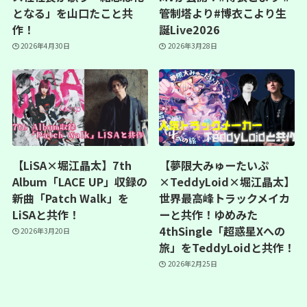
となる」を山口たこと共
管制塔より#博衣こより生
作！
誕Live2026
2026年4月30日
2026年3月28日
【LiSA×堀江晶太】7th
【夢限大みゅーたいぷ
Album「LACE UP」収録の
×TeddyLoid×堀江晶太】
新曲「Patch Walk」を
世界最高峰トラックメイカ
LiSAと共作！
ーと共作！ゆめみた
4thSingle「超惑星Xへの
2026年3月20日
旅」をTeddyLoidと共作！
2026年2月25日