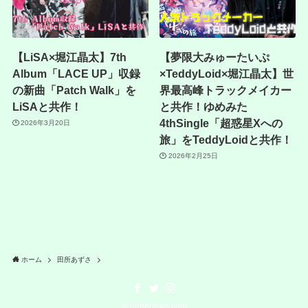
【LiSA×堀江晶太】7th
【夢限大みゅーたいぷ
Album「LACE UP」収録
×TeddyLoid×堀江晶太】世
の新曲「Patch Walk」を
界最高峰トラックメイカー
LiSAと共作！
と共作！ゆめみた
4thSingle「超惑星Xへの
2026年3月20日
旅」をTeddyLoidと共作！
2026年2月25日
ホーム
田所あずさ
©
horienews,com