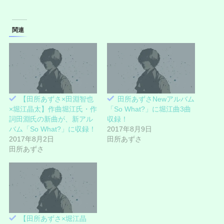
し
b
て
o
T
o
w
k
i
で
関連
t
共
t
有
e
す
r
る
で
に
共
は
有
ク
(
リ
新
ッ
し
ク
い
し
【田所あずさ×田淵智也
田所あずさNewアルバム
ウ
て
ィ
く
×堀江晶太】作曲堀江氏・作
「So What?」に堀江曲3曲
ン
だ
ド
さ
詞田淵氏の新曲が、新アル
収録！
ウ
い
バム「So What?」に収録！
2017年8月9日
で
(
開
新
2017年8月2日
田所あずさ
き
し
ま
い
田所あずさ
す
ウ
)
ィ
ン
ド
ウ
で
開
き
ま
す
)
【田所あずさ×堀江晶