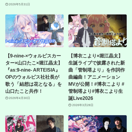
2026年5月31日
【9-nine-×ウォルピスカー
【博衣こより×堀江晶太】
ター×山口たこ×堀江晶太】
生誕ライブで披露された新
『as:9-nine- ARTEISIA』
曲「管制塔より」を作詞作
OPのウォルピス社社長が
曲編曲！アニメーション
歌う「結想は花となる」を
MVが公開！#博衣こより #
山口たこと共作！
管制塔より#博衣こより生
誕Live2026
2026年4月30日
2026年3月28日