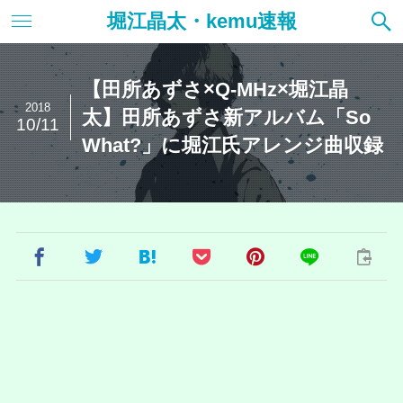
堀江晶太・kemu速報
【田所あずさ×Q-MHz×堀江晶
2018
太】田所あずさ新アルバム「So
10/11
What?」に堀江氏アレンジ曲収録