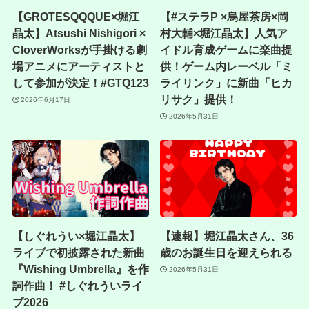
【GROTESQQQUE×堀江
【#ステラP ×烏屋茶房×岡
晶太】Atsushi Nishigori ×
村大輔×堀江晶太】人気ア
CloverWorksが手掛ける劇
イドル育成ゲームに楽曲提
場アニメにアーティストと
供！ゲーム内レーベル「ミ
して参加が決定！#GTQ123
ライリンク」に新曲「ヒカ
リサク」提供！
2026年6月17日
2026年5月31日
【しぐれうい×堀江晶太】
【速報】堀江晶太さん、36
ライブで初披露された新曲
歳のお誕生日を迎えられる
『Wishing Umbrella』を作
2026年5月31日
詞作曲！ #しぐれういライ
ブ2026