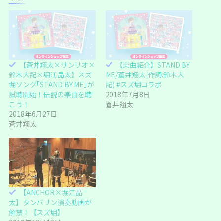
t
共
t
有
e
す
r
る
で
に
共
は
有
ク
(
リ
新
ッ
し
ク
い
し
【蒼井翔太×サンリオ×
【楽曲紹介】STAND BY
ウ
て
ィ
く
鈴木大記×堀江晶太】スズ
ME/蒼井翔太(作詞:鈴木大
ン
だ
ド
さ
堀ソング｢STAND BY ME｣が
記) #スズ堀コラボ
ウ
い
試聴開始！伝説の楽曲を聴
2018年7月8日
で
(
開
新
こう！
蒼井翔太
き
し
ま
い
2018年6月27日
す
ウ
蒼井翔太
)
ィ
ン
ド
ウ
で
開
き
ま
す
)
【ANCHOR×堀江晶
太】タンバリン演奏動画が
解禁！【スズ堀】