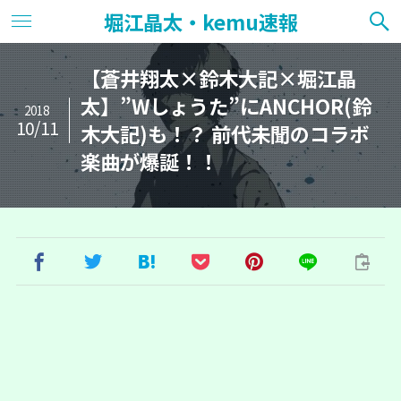
堀江晶太・kemu速報
【蒼井翔太×鈴木大記×堀江晶
太】”Wしょうた”にANCHOR(鈴
2018
10/11
木大記)も！？ 前代未聞のコラボ
楽曲が爆誕！！