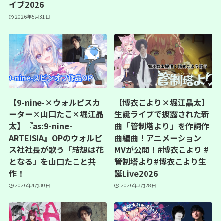
イブ2026
2026年5月31日
【9-nine-×ウォルピスカ
【博衣こより×堀江晶太】
ーター×山口たこ×堀江晶
生誕ライブで披露された新
太】『as:9-nine-
曲「管制塔より」を作詞作
ARTEISIA』OPのウォルピ
曲編曲！アニメーション
ス社社長が歌う「結想は花
MVが公開！#博衣こより #
となる」を山口たこと共
管制塔より#博衣こより生
作！
誕Live2026
2026年4月30日
2026年3月28日