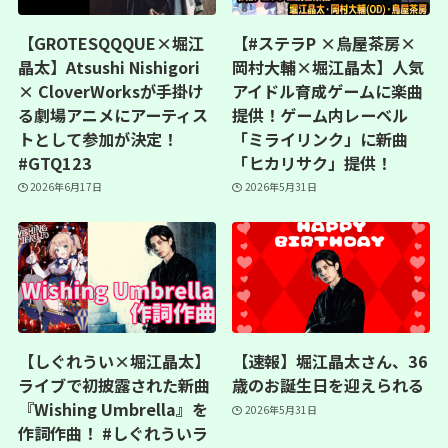
【GROTESQQQUE×堀江
【#ステラP ×烏屋茶房×
晶太】Atsushi Nishigori
岡村大輔×堀江晶太】人気
× CloverWorksが手掛け
アイドル育成ゲームに楽曲
る劇場アニメにアーティス
提供！ゲーム内レーベル
トとして参加が決定！
「ミライリンク」に新曲
#GTQ123
「ヒカリサク」提供！
2026年6月17日
2026年5月31日
【しぐれうい×堀江晶太】
【速報】堀江晶太さん、36
ライブで初披露された新曲
歳のお誕生日を迎えられる
『Wishing Umbrella』を
2026年5月31日
作詞作曲！ #しぐれういラ