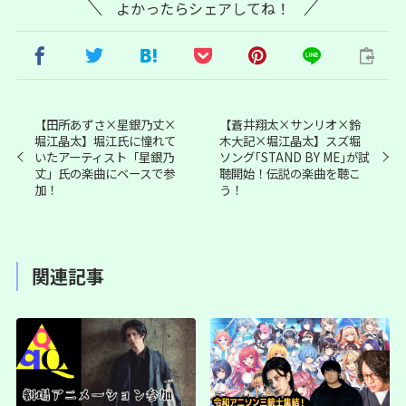
よかったらシェアしてね！
【田所あずさ×星銀乃丈×
【蒼井翔太×サンリオ×鈴
堀江晶太】堀江氏に憧れて
木大記×堀江晶太】スズ堀
いたアーティスト「星銀乃
ソング｢STAND BY ME｣が試
丈」氏の楽曲にベースで参
聴開始！伝説の楽曲を聴こ
加！
う！
関連記事