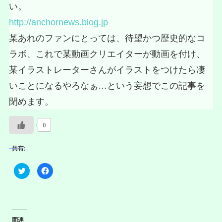
い。
http://anchornews.blog.jp
某あれのファンにとっては、待望かつ歴史的なコ
ラボ、これで某動画クリエイターが動画を付け、
某イラストレーターさんがイラストをつけたら凄
いことになるやろなぁ…という妄想でこの記事を
閉めます。
0
共有:
ク
F
リ
a
ッ
c
ク
e
し
b
て
o
T
o
w
k
i
で
関連