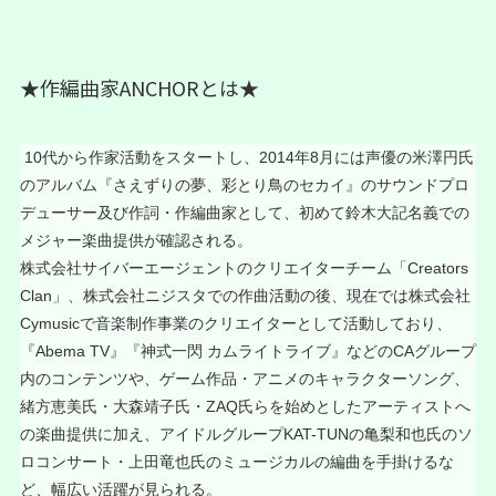
★作編曲家ANCHORとは★
10代から作家活動をスタートし、2014年8月には声優の米澤円氏
のアルバム『さえずりの夢、彩とり鳥のセカイ』のサウンドプロ
デューサー及び作詞・作編曲家として、初めて鈴木大記名義での
メジャー楽曲提供が確認される。
株式会社サイバーエージェントのクリエイターチーム「Creators
Clan」、株式会社ニジスタでの作曲活動の後、現在では株式会社
Cymusicで音楽制作事業のクリエイターとして活動しており、
『Abema TV』『神式一閃 カムライトライブ』などのCAグループ
内のコンテンツや、ゲーム作品・アニメのキャラクターソング、
緒方恵美氏・大森靖子氏・ZAQ氏らを始めとしたアーティストへ
の楽曲提供に加え、アイドルグループKAT-TUNの亀梨和也氏のソ
ロコンサート・上田竜也氏のミュージカルの編曲を手掛けるな
ど、幅広い活躍が見られる。