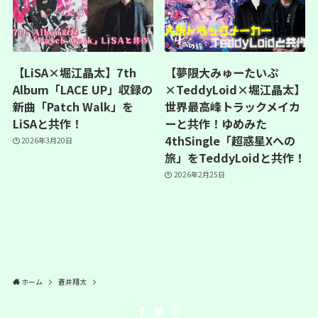
【LiSA×堀江晶太】7th
【夢限大みゅーたいぷ
Album「LACE UP」収録の
×TeddyLoid×堀江晶太】
新曲「Patch Walk」を
世界最高峰トラックメイカ
LiSAと共作！
ーと共作！ゆめみた
4thSingle「超惑星Xへの
2026年3月20日
旅」をTeddyLoidと共作！
2026年2月25日
ホーム
蒼井翔太