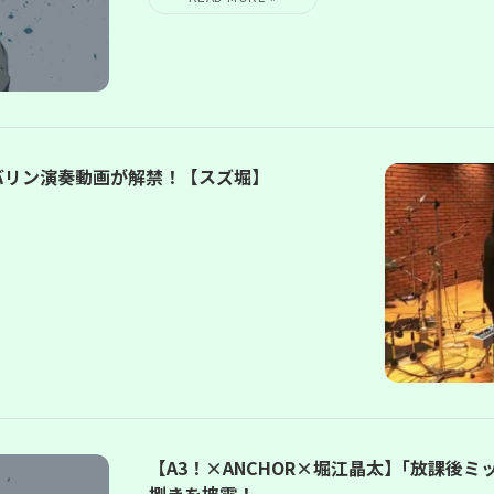
ンバリン演奏動画が解禁！【スズ堀】
【A3！×ANCHOR×堀江晶太】｢放課後
捌きを披露！