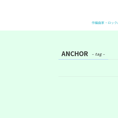
作編曲家・ロックバ
ANCHOR
– tag –