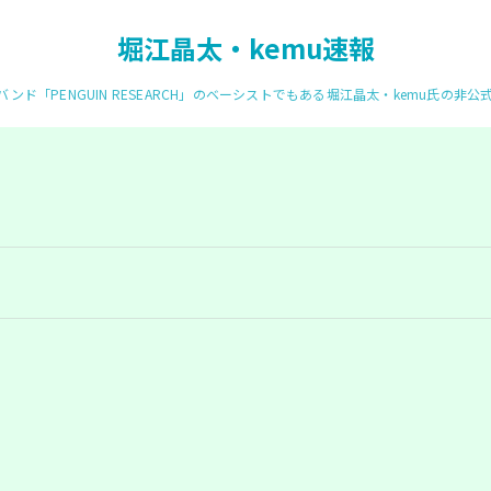
堀江晶太・kemu速報
ンド「PENGUIN RESEARCH」のベーシストでもある堀江晶太・kemu氏の非