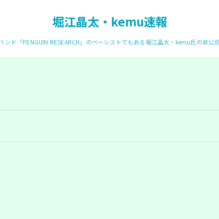
堀江晶太・kemu速報
ンド「PENGUIN RESEARCH」のベーシストでもある堀江晶太・kemu氏の非