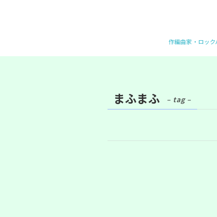
作編曲家・ロックバ
まふまふ
– tag –