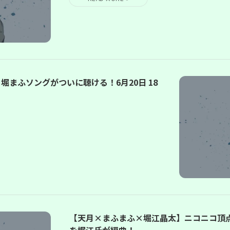
まふソングがついに聴ける！6月20日 18
【天月×まふまふ×堀江晶太】ニコニコ頂
を堀江氏が編曲！