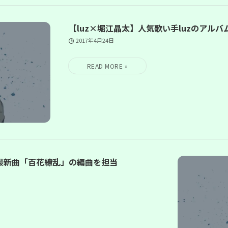
【luz×堀江晶太】人気歌い手luzのアル
2017年4月24日
最新曲「百花繚乱」の編曲を担当