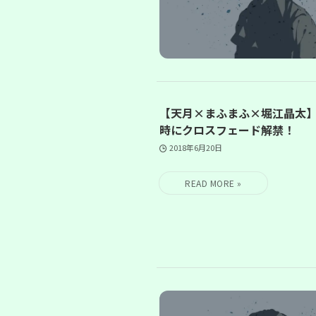
【天月×まふまふ×堀江晶太】堀
時にクロスフェード解禁！
2018年6月20日