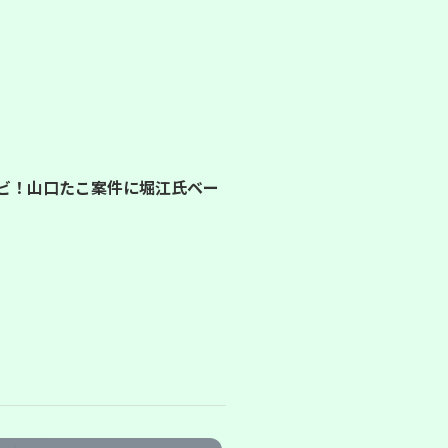
ンビ！山口たこ案件に堀江氏ベー