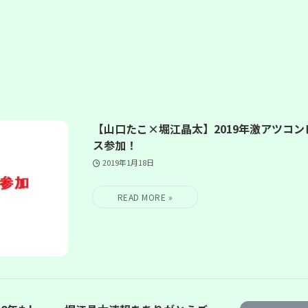
【山口たこ×堀江晶太】2019年激アツコ
ス参加！
2019年1月18日