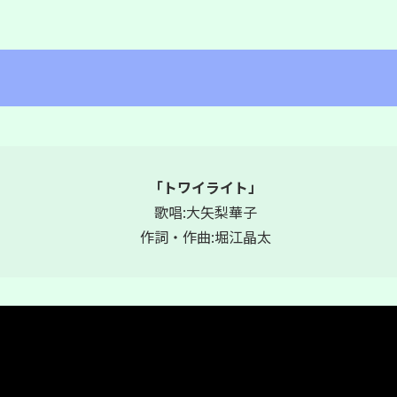
「トワイライト」
歌唱:大矢梨華子
作詞・作曲:堀江晶太