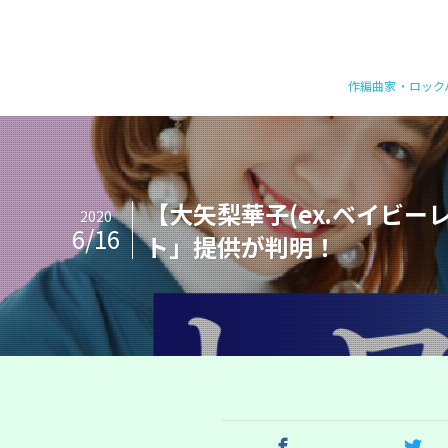
作編曲家・ロックバ
【大矢梨華子(ex.ベイビー
2020
6/16
ト」提供が判明！