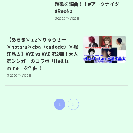
題歌を編曲！！#アークナイツ
#ReoNa
2020年4月25日
【あらき×luz×りゅうせー
×hotaru×eba（cadode）×堀
江晶太】XYZ vs XYZ 第2弾！大人
気シンガーのコラボ「Hell is
mine」を作曲！
2020年4月10日
1
2