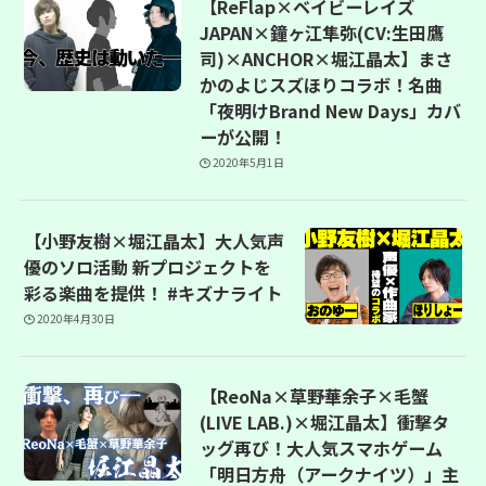
【ReFlap×ベイビーレイズ
JAPAN×鐘ヶ江隼弥(CV:生田鷹
司)×ANCHOR×堀江晶太】まさ
かのよじスズほりコラボ！名曲
「夜明けBrand New Days」カバ
ーが公開！
2020年5月1日
【小野友樹×堀江晶太】大人気声
優のソロ活動 新プロジェクトを
彩る楽曲を提供！ #キズナライト
2020年4月30日
【ReoNa×草野華余子×毛蟹
(LIVE LAB.)×堀江晶太】衝撃タ
ッグ再び！大人気スマホゲーム
「明日方舟（アークナイツ）」主