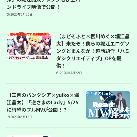
ンドライブ映像で公開！
2020年5月26日
【まどそふと×櫻川めぐ×堀江晶
太】来たぞ！僕らの堀江エロゲソ
ングどまんなか！超話題作「ハミ
ダシクリエイティブ」OPを提
供！
2020年5月22日
【三月のパンタシア×yuiko×堀
江晶太】「逆さまのLady」5/25
に待望のフルMVが公開！？
2020年5月16日