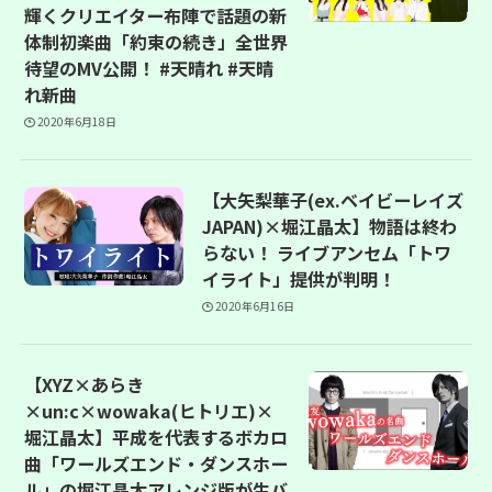
輝くクリエイター布陣で話題の新
体制初楽曲「約束の続き」全世界
待望のMV公開！ #天晴れ #天晴
れ新曲
2020年6月18日
【大矢梨華子(ex.ベイビーレイズ
JAPAN)×堀江晶太】物語は終わ
らない！ ライブアンセム「トワ
イライト」提供が判明！
2020年6月16日
【XYZ×あらき
×un:c×wowaka(ヒトリエ)×
堀江晶太】平成を代表するボカロ
曲「ワールズエンド・ダンスホー
ル」の堀江晶太アレンジ版が生バ