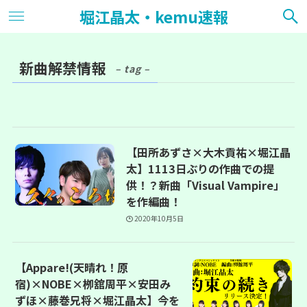
堀江晶太・kemu速報
新曲解禁情報
– tag –
【田所あずさ×大木貢祐×堀江晶
太】1113日ぶりの作曲での提
供！？新曲「Visual Vampire」
を作編曲！
2020年10月5日
【Appare!(天晴れ！原
宿)×NOBE×栁舘周平×安田み
ずほ×藤巻兄将×堀江晶太】今を